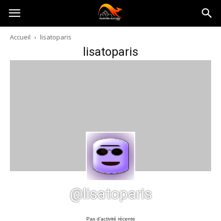
Australia-
Accueil
lisatoparis
lisatoparis
australie.com
@lisatoparis
Pas d’activité récente