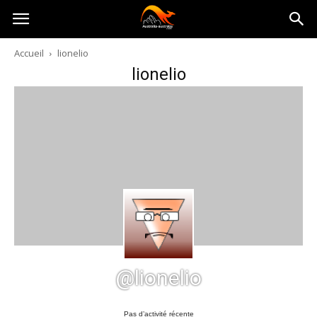
Australia-
Accueil
lionelio
lionelio
australie.com
@lionelio
Pas d’activité récente