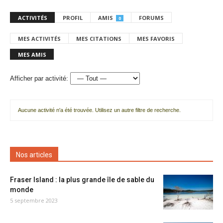
ACTIVITÉS
PROFIL
AMIS
FORUMS
0
MES ACTIVITÉS
MES CITATIONS
MES FAVORIS
MES AMIS
Afficher par activité:
Aucune activité n'a été trouvée. Utilisez un autre filtre de recherche.
Nos articles
Fraser Island : la plus grande île de sable du
monde
5 septembre 2023