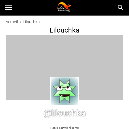
Australia-
Accueil
Lilouchka
Lilouchka
australie.com
@lilouchka
Pas d’activité récente