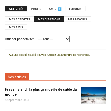
ACTIVITÉS
PROFIL
AMIS
FORUMS
0
MES ACTIVITÉS
MES CITATIONS
MES FAVORIS
MES AMIS
Afficher par activité:
Aucune activité n'a été trouvée. Utilisez un autre filtre de recherche.
Nos articles
Fraser Island : la plus grande île de sable du
monde
5 septembre 2023