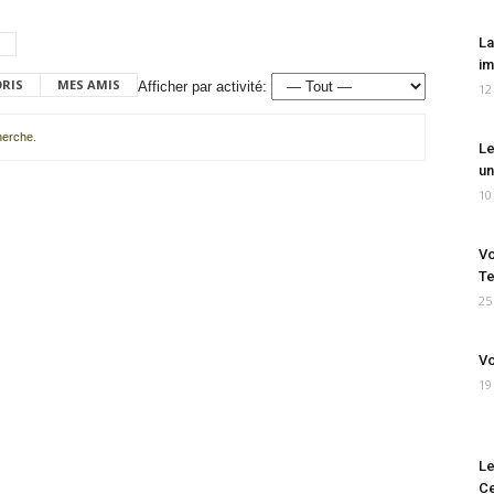
La
im
ORIS
MES AMIS
Afficher par activité:
12
cherche.
Le
un
10
Vo
Te
25
Vo
19
Le
Ce