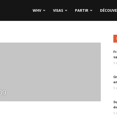
WHV
VISAS
PARTIR
DÉCOUVE
Fr
sa
5 
Gr
en
5 
09
Su
év
5 