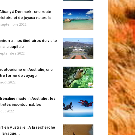
Albany à Denmark : une route
histoire et de joyaux naturels
 septembre 2022
nberra : nos itinéraires de visite
ns la capitale
septembre 2022
écotourisme en Australie, une
tre forme de voyage
 août 2022
rénaline made in Australie : les
tivités incontournables
août 2022
rf en Australie : A la recherche
 la vague...