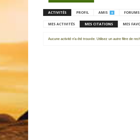
ACTIVITÉS
PROFIL
AMIS
FORUMS
0
MES ACTIVITÉS
MES CITATIONS
MES FAV
Aucune activité n'a été trouvée. Utilisez un autre filtre de re