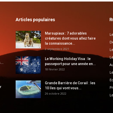
Articles populaires
R
Marsupiaux : 7 adorables
Le
créatures dont vous allez faire
Dé
la connaissance...
2 septembre 2021
Le
Le
Le Working Holiday Visa : le
...
passeport pour une année en...
Au
18 février 2022
Le
E
Grande Barrière de Corail : les
r
Pr
10 îles qui vont vous...
26 octobre 2022
Le