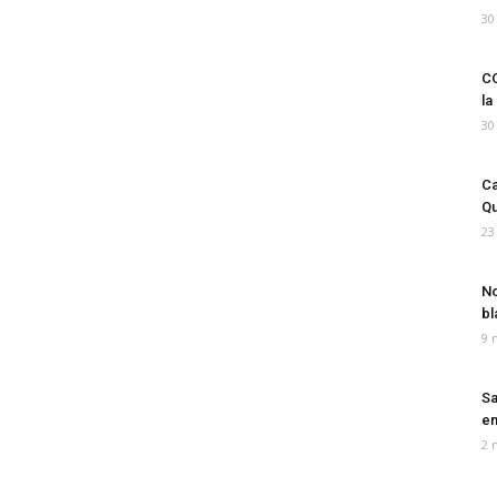
30
CO
la
30
Ca
Qu
23
No
bl
9 
Sa
em
2 