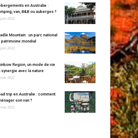
bergements en Australie :
mping, van, B&B ou auberges ?
 juin 2022
adle Mountain : un parc national
 patrimoine mondial
 juin 2022
inbow Region, un mode de vie
 synergie avec la nature
 mai 2022
ad trip en Australie : comment
énager son van ?
 mai 2022