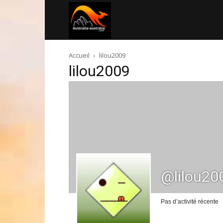
Australia-
Accueil
lilou2009
australie.com
lilou2009
@lilou20
Pas d’activité récente