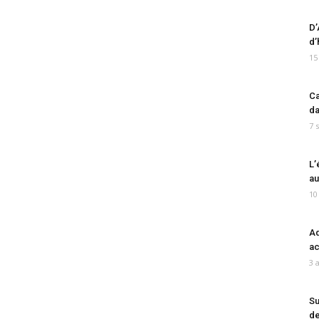
D’
d’
15
Ca
da
7 
L’
au
10
Ad
ac
3 
Su
de