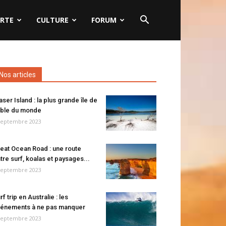
RTE
CULTURE
FORUM
Nos articles
aser Island : la plus grande île de
ble du monde
septembre 2023
eat Ocean Road : une route
tre surf, koalas et paysages...
septembre 2023
rf trip en Australie : les
énements à ne pas manquer
septembre 2023