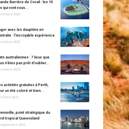
ande Barrière de Corail : les 10
es qui vont vous...
 octobre 2022
ger avec les dauphins en
stralie : l’incroyable expérience
 octobre 2022
its australiennes : 7 lieux que
us n’êtes pas prêt d’oublier...
 octobre 2022
s activités gratuites à Perth,
ur un été coloré et bien...
octobre 2022
wnsville, point stratégique du
rd tropical Queensland
 septembre 2022