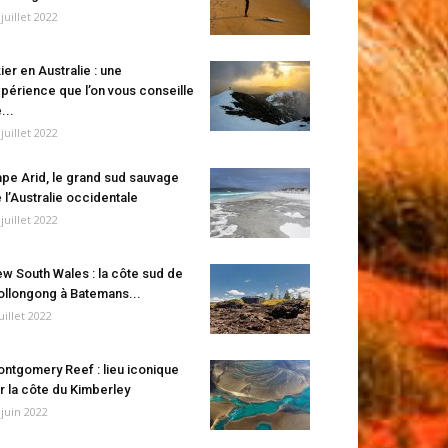
 juillet 2022
ier en Australie : une
périence que l’on vous conseille
...
 juillet 2022
pe Arid, le grand sud sauvage
 l’Australie occidentale
 juillet 2022
w South Wales : la côte sud de
llongong à Batemans...
juillet 2022
ntgomery Reef : lieu iconique
r la côte du Kimberley
 juin 2022