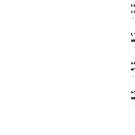
Hé
ca
21
Cr
au
16
Ra
en
24
Ro
am
17