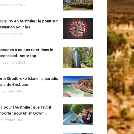
 novembre 2022
VID-19 en Australie : le point sur
 situation pour les...
 novembre 2022
scades à ne pas rater dans le
eensland : notre top...
 novembre 2022
rth Stradbroke Island, le paradis
anc de Brisbane
novembre 2022
c pour l’Australie : que faut-il
porter pour un an Down...
novembre 2022