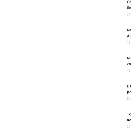
Gr
îl
26
Na
Au
19
Nu
vo
12
De
po
5 
To
no
21