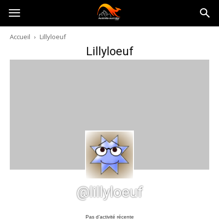
Australia-
Accueil
Lillyloeuf
Lillyloeuf
australie.com
@lillyloeuf
Pas d’activité récente