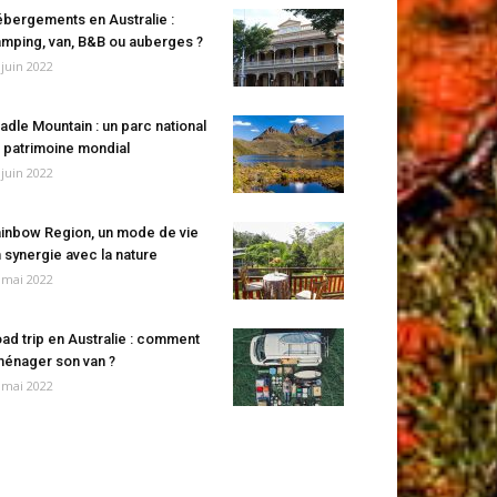
bergements en Australie :
mping, van, B&B ou auberges ?
 juin 2022
adle Mountain : un parc national
 patrimoine mondial
 juin 2022
inbow Region, un mode de vie
 synergie avec la nature
 mai 2022
ad trip en Australie : comment
énager son van ?
 mai 2022