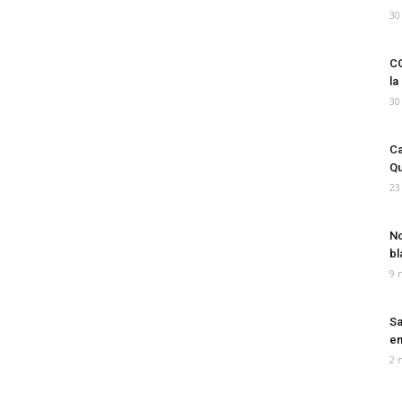
30
CO
la
30
Ca
Qu
23
No
bl
9 
Sa
em
2 