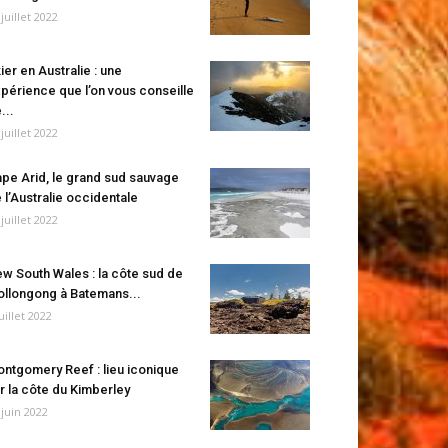
 juillet 2022
ier en Australie : une
périence que l’on vous conseille
...
 juillet 2022
pe Arid, le grand sud sauvage
 l’Australie occidentale
 juillet 2022
w South Wales : la côte sud de
llongong à Batemans...
juillet 2022
ntgomery Reef : lieu iconique
r la côte du Kimberley
 juin 2022