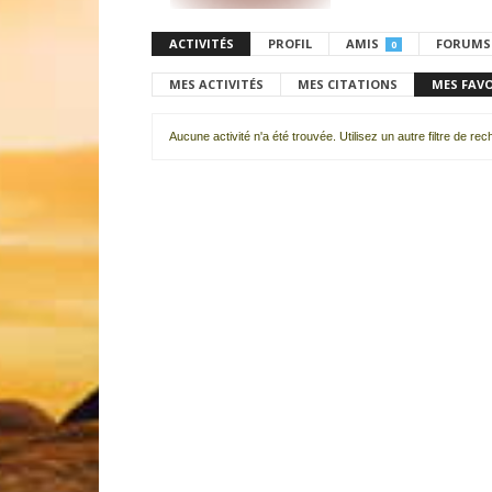
ACTIVITÉS
PROFIL
AMIS
FORUMS
0
MES ACTIVITÉS
MES CITATIONS
MES FAV
Aucune activité n'a été trouvée. Utilisez un autre filtre de re