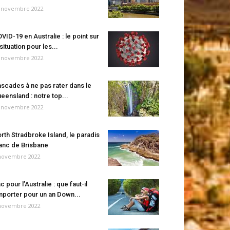
 novembre 2022
VID-19 en Australie : le point sur
 situation pour les...
 novembre 2022
scades à ne pas rater dans le
eensland : notre top...
 novembre 2022
rth Stradbroke Island, le paradis
anc de Brisbane
novembre 2022
c pour l’Australie : que faut-il
porter pour un an Down...
novembre 2022