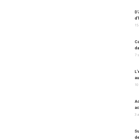
D’
d’
15
Ca
da
7 
L’
au
10
Ad
ac
3 
Su
de