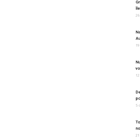
Gr
îl
26
Na
Au
19
Nu
vo
12
De
po
5 
To
no
21