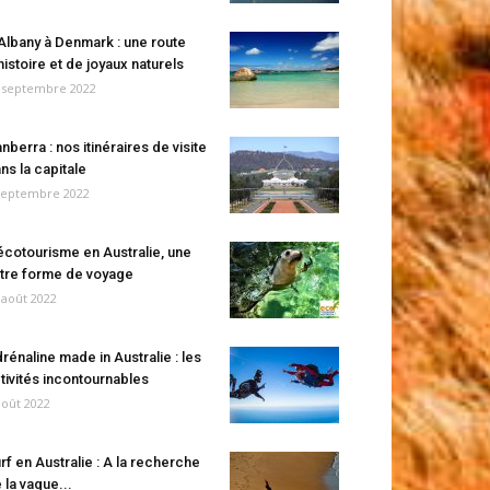
Albany à Denmark : une route
histoire et de joyaux naturels
 septembre 2022
nberra : nos itinéraires de visite
ns la capitale
septembre 2022
écotourisme en Australie, une
tre forme de voyage
 août 2022
rénaline made in Australie : les
tivités incontournables
août 2022
rf en Australie : A la recherche
 la vague...