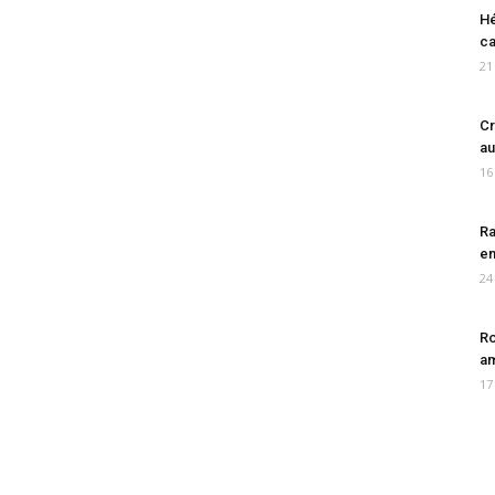
Hé
ca
21
Cr
au
16
Ra
en
24
Ro
am
17