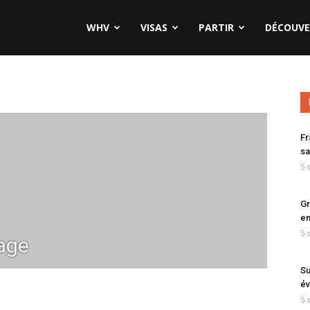
WHV
VISAS
PARTIR
DÉCOUVE
Fr
sa
5 
Gr
en
5 
yage
Su
év
5 