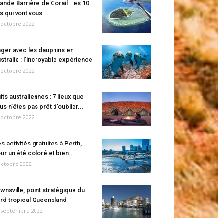
ande Barrière de Corail : les 10
es qui vont vous...
 octobre 2022
ger avec les dauphins en
stralie : l’incroyable expérience
 octobre 2022
its australiennes : 7 lieux que
us n’êtes pas prêt d’oublier...
 octobre 2022
s activités gratuites à Perth,
ur un été coloré et bien...
octobre 2022
wnsville, point stratégique du
rd tropical Queensland
 septembre 2022