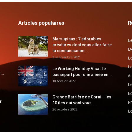
Articles populaires
R
Marsupiaux : 7 adorables
Le
créatures dont vous allez faire
Dé
la connaissance...
2 septembre 2021
Le
Le
Le Working Holiday Visa : le
...
passeport pour une année en...
Au
18 février 2022
Le
E
Grande Barrière de Corail : les
r
Pr
10 îles qui vont vous...
26 octobre 2022
Le