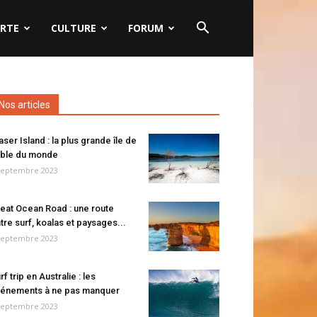
RTE
CULTURE
FORUM
Nos articles
aser Island : la plus grande île de
ble du monde
septembre 2023
eat Ocean Road : une route
tre surf, koalas et paysages...
septembre 2023
rf trip en Australie : les
énements à ne pas manquer
septembre 2023