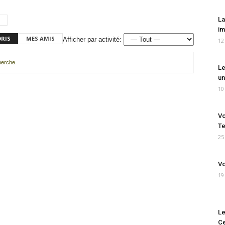
La
im
ORIS
MES AMIS
Afficher par activité:
12
cherche.
Le
un
10
Vo
Te
25
Vo
19
Le
Ce