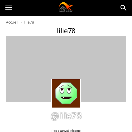
Australia-
Accueil
lilie78
lilie78
australie.com
@lilie78
Pas d’activité récente