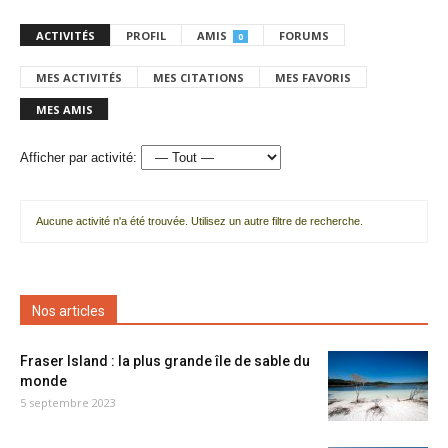
ACTIVITÉS
PROFIL
AMIS
FORUMS
0
MES ACTIVITÉS
MES CITATIONS
MES FAVORIS
MES AMIS
Afficher par activité:
Aucune activité n'a été trouvée. Utilisez un autre filtre de recherche.
Nos articles
Fraser Island : la plus grande île de sable du
monde
5 septembre 2023