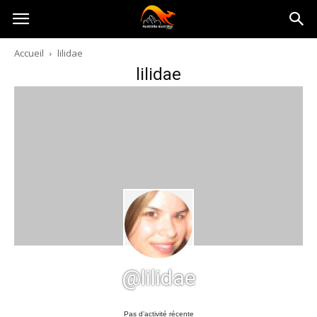
Australia-
Accueil
lilidae
lilidae
australie.com
@lilidae
Pas d’activité récente