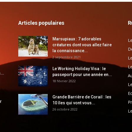
Articles populaires
R
Marsupiaux : 7 adorables
Le
créatures dont vous allez faire
Dé
la connaissance...
2 septembre 2021
Le
Le
Le Working Holiday Visa : le
...
passeport pour une année en...
Au
18 février 2022
Le
E
Grande Barrière de Corail : les
r
Pr
10 îles qui vont vous...
26 octobre 2022
Le