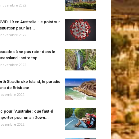
 novembre 2022
VID-19 en Australie : le point sur
 situation pour les...
 novembre 2022
scades à ne pas rater dans le
eensland : notre top...
 novembre 2022
rth Stradbroke Island, le paradis
anc de Brisbane
novembre 2022
c pour l’Australie : que faut-il
porter pour un an Down...
novembre 2022