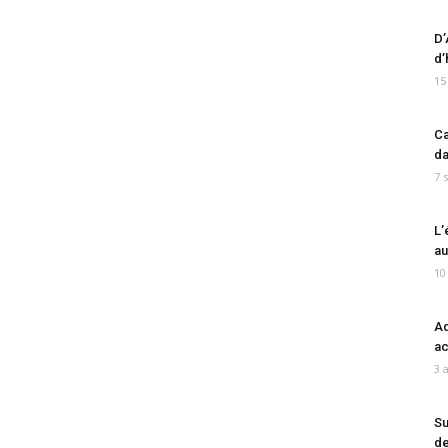
D’
d’
15
Ca
da
7 
L’
au
10
Ad
ac
3 
Su
de