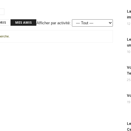
La
im
ORIS
MES AMIS
Afficher par activité:
12
cherche.
Le
un
10
Vo
Te
25
Vo
19
Le
Ce