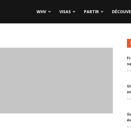
WHV
VISAS
PARTIR
DÉCOUVE
Fr
sa
5 
Gr
en
5 
Su
év
5 