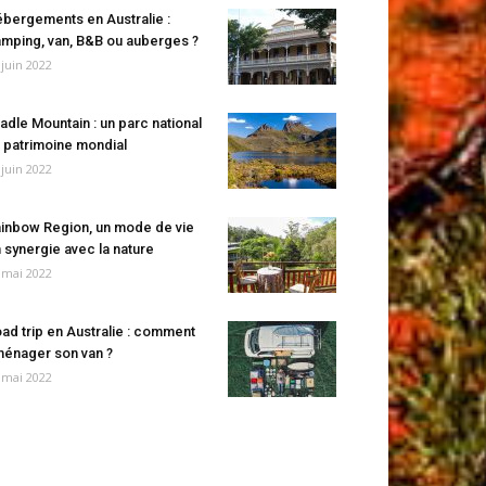
bergements en Australie :
mping, van, B&B ou auberges ?
 juin 2022
adle Mountain : un parc national
 patrimoine mondial
 juin 2022
inbow Region, un mode de vie
 synergie avec la nature
 mai 2022
ad trip en Australie : comment
énager son van ?
 mai 2022