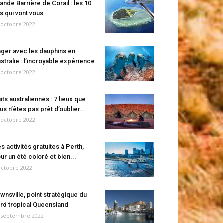
ande Barrière de Corail : les 10
es qui vont vous...
 octobre 2022
ger avec les dauphins en
stralie : l’incroyable expérience
 octobre 2022
its australiennes : 7 lieux que
us n’êtes pas prêt d’oublier...
 octobre 2022
s activités gratuites à Perth,
ur un été coloré et bien...
octobre 2022
wnsville, point stratégique du
rd tropical Queensland
 septembre 2022