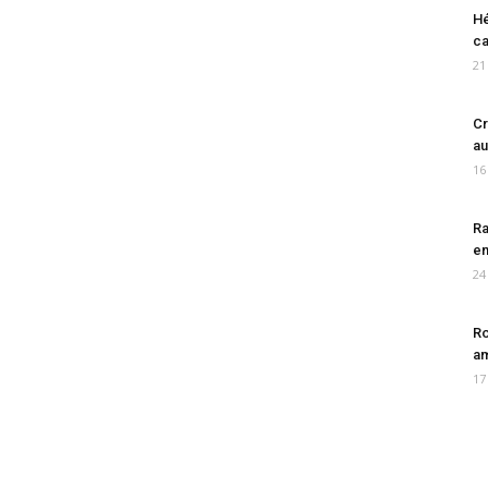
Hé
ca
21
Cr
au
16
Ra
en
24
Ro
am
17