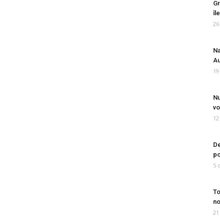
Gr
îl
26
Na
Au
19
Nu
vo
12
De
po
5 
To
no
21