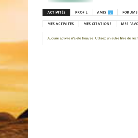
ACTIVITÉS
PROFIL
AMIS
FORUMS
0
MES ACTIVITÉS
MES CITATIONS
MES FAV
Aucune activité n'a été trouvée. Utilisez un autre filtre de re