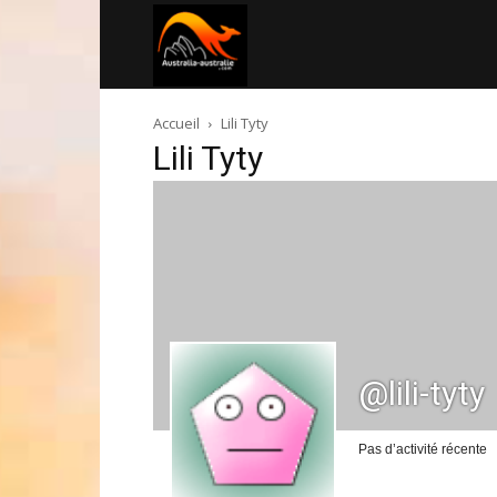
Australia-
Accueil
Lili Tyty
australie.com
Lili Tyty
@lili-tyty
Pas d’activité récente