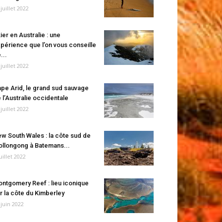
 juillet 2022
ier en Australie : une
périence que l’on vous conseille
...
 juillet 2022
pe Arid, le grand sud sauvage
 l’Australie occidentale
 juillet 2022
w South Wales : la côte sud de
llongong à Batemans...
juillet 2022
ntgomery Reef : lieu iconique
r la côte du Kimberley
 juin 2022