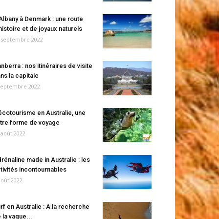
Albany à Denmark : une route
histoire et de joyaux naturels
 septembre 2022
nberra : nos itinéraires de visite
ns la capitale
septembre 2022
écotourisme en Australie, une
tre forme de voyage
 août 2022
rénaline made in Australie : les
tivités incontournables
août 2022
rf en Australie : A la recherche
 la vague...