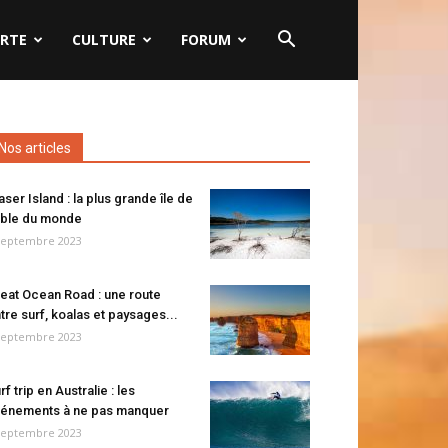
RTE
CULTURE
FORUM
Nos articles
aser Island : la plus grande île de
ble du monde
septembre 2023
eat Ocean Road : une route
tre surf, koalas et paysages...
septembre 2023
rf trip en Australie : les
énements à ne pas manquer
septembre 2023