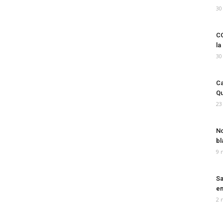
30
CO
la
30
Ca
Qu
23
No
bl
9 
Sa
em
2 