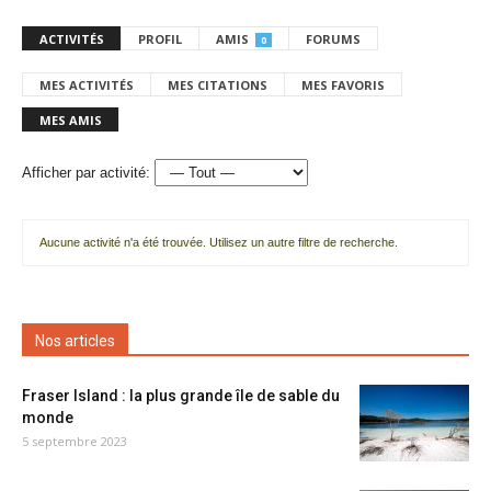
ACTIVITÉS
PROFIL
AMIS
FORUMS
0
MES ACTIVITÉS
MES CITATIONS
MES FAVORIS
MES AMIS
Afficher par activité:
Aucune activité n'a été trouvée. Utilisez un autre filtre de recherche.
Nos articles
Fraser Island : la plus grande île de sable du
monde
5 septembre 2023