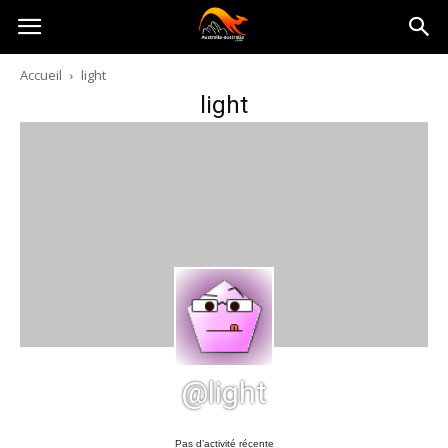
Australia-
Accueil
light
light
australie.com
@light
Pas d’activité récente