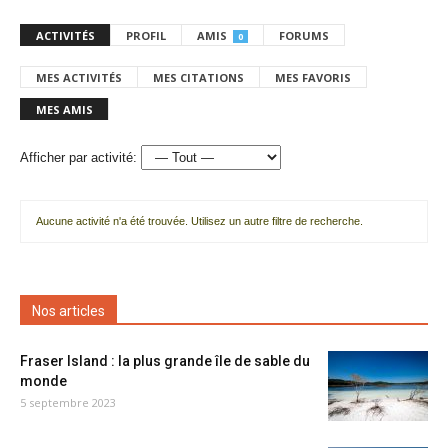
ACTIVITÉS
PROFIL
AMIS
FORUMS
0
MES ACTIVITÉS
MES CITATIONS
MES FAVORIS
MES AMIS
Afficher par activité:
Aucune activité n'a été trouvée. Utilisez un autre filtre de recherche.
Nos articles
Fraser Island : la plus grande île de sable du
monde
5 septembre 2023