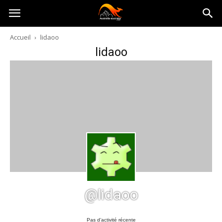
Australia-
Accueil
lidaoo
lidaoo
australie.com
@lidaoo
Pas d’activité récente