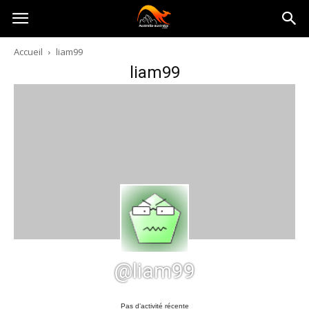
Australia-
Accueil
liam99
liam99
australie.com
@liam99
Pas d’activité récente