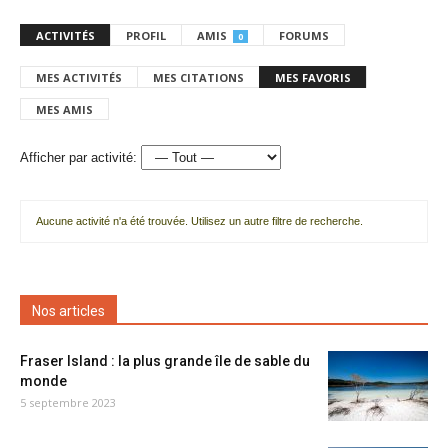
ACTIVITÉS
PROFIL
AMIS
FORUMS
0
MES ACTIVITÉS
MES CITATIONS
MES FAVORIS
MES AMIS
Afficher par activité:
Aucune activité n'a été trouvée. Utilisez un autre filtre de recherche.
Nos articles
Fraser Island : la plus grande île de sable du
monde
5 septembre 2023