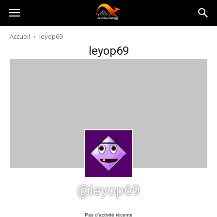
Australia-
Accueil
leyop69
leyop69
australie.com
@leyop69
Pas d’activité récente