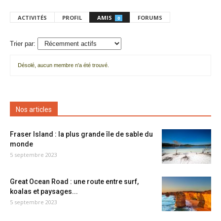
ACTIVITÉS
PROFIL
AMIS
FORUMS
0
Trier par:
Désolé, aucun membre n'a été trouvé.
Mes
amis
Nos articles
Fraser Island : la plus grande île de sable du
monde
5 septembre 2023
Great Ocean Road : une route entre surf,
koalas et paysages...
5 septembre 2023