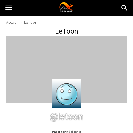
Australia-
Accueil
LeToon
LeToon
australie.com
@letoon
Pas d’activité récente