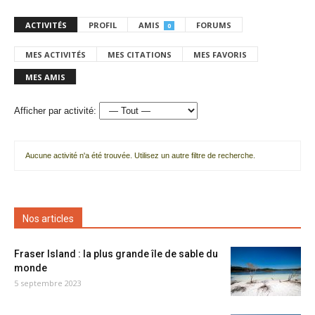
ACTIVITÉS
PROFIL
AMIS
FORUMS
0
MES ACTIVITÉS
MES CITATIONS
MES FAVORIS
MES AMIS
Afficher par activité:
Aucune activité n'a été trouvée. Utilisez un autre filtre de recherche.
Nos articles
Fraser Island : la plus grande île de sable du
monde
5 septembre 2023