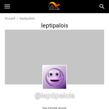
Australia-
Accueil
leptipalois
leptipalois
australie.com
@leptipalois
Pas d’activité récente