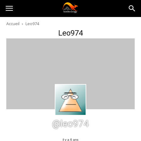
Australia-
Accueil
Leo974
Leo974
australie.com
@leo974
il y a 6 ans