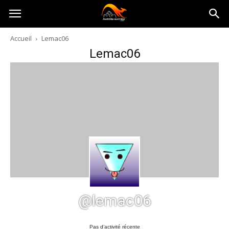
Australia-
Accueil
Lemac06
Lemac06
australie.com
@lemac06
Pas d’activité récente