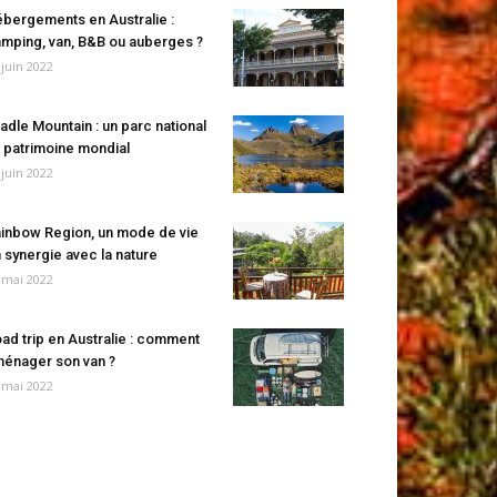
bergements en Australie :
mping, van, B&B ou auberges ?
 juin 2022
adle Mountain : un parc national
 patrimoine mondial
 juin 2022
inbow Region, un mode de vie
 synergie avec la nature
 mai 2022
ad trip en Australie : comment
énager son van ?
 mai 2022