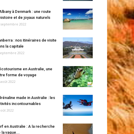
Albany à Denmark : une route
histoire et de joyaux naturels
 septembre 2022
nberra : nos itinéraires de visite
ns la capitale
septembre 2022
écotourisme en Australie, une
tre forme de voyage
 août 2022
rénaline made in Australie : les
tivités incontournables
août 2022
rf en Australie : A la recherche
 la vague...