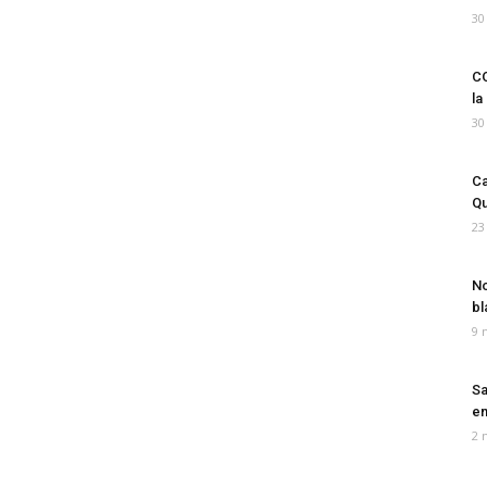
30
CO
la
30
Ca
Qu
23
No
bl
9 
Sa
em
2 