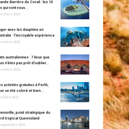
ande Barrière de Corail : les 10
es qui vont vous...
 octobre 2022
ger avec les dauphins en
stralie : l’incroyable expérience
 octobre 2022
its australiennes : 7 lieux que
us n’êtes pas prêt d’oublier...
 octobre 2022
s activités gratuites à Perth,
ur un été coloré et bien...
octobre 2022
wnsville, point stratégique du
rd tropical Queensland
 septembre 2022