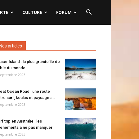
RTE
CULTURE
FORUM
Nos articles
aser Island : la plus grande île de
ble du monde
septembre 2023
eat Ocean Road : une route
tre surf, koalas et paysages...
septembre 2023
rf trip en Australie : les
énements à ne pas manquer
septembre 2023