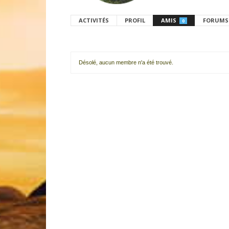
ACTIVITÉS
PROFIL
AMIS
FORUMS
0
Désolé, aucun membre n'a été trouvé.
Mes
amis