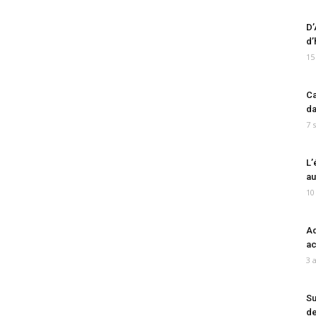
D’
d’
15
Ca
da
7 
L’
au
10
Ad
ac
3 
Su
de