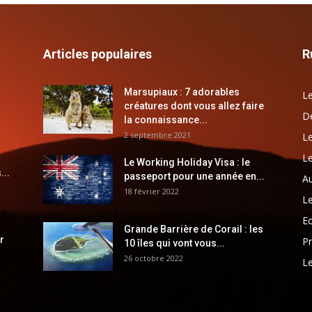
Articles populaires
R
Marsupiaux : 7 adorables
Le
créatures dont vous allez faire
Dé
la connaissance...
2 septembre 2021
Le
Le
Le Working Holiday Visa : le
...
passeport pour une année en...
Au
18 février 2022
Le
E
Grande Barrière de Corail : les
r
Pr
10 îles qui vont vous...
26 octobre 2022
Le