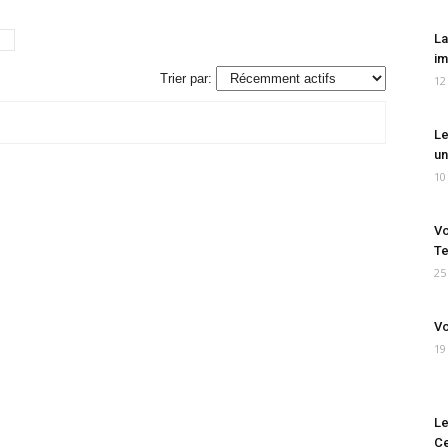
La
im
Trier par:
12
Le
un
10
Vo
Te
25
Vo
19
Le
Ce