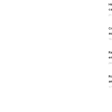
Hé
ca
21
Cr
au
16
Ra
en
24
Ro
am
17