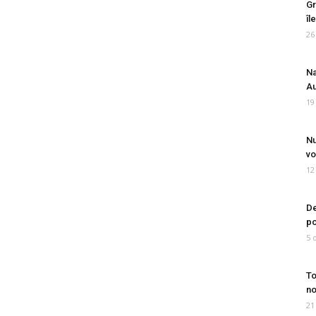
Gr
îl
26
Na
Au
19
Nu
vo
12
De
po
5 
To
no
21