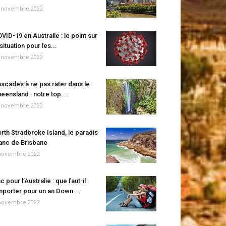
 novembre 2022
VID-19 en Australie : le point sur
 situation pour les...
 novembre 2022
scades à ne pas rater dans le
eensland : notre top...
 novembre 2022
rth Stradbroke Island, le paradis
anc de Brisbane
novembre 2022
c pour l’Australie : que faut-il
porter pour un an Down...
novembre 2022