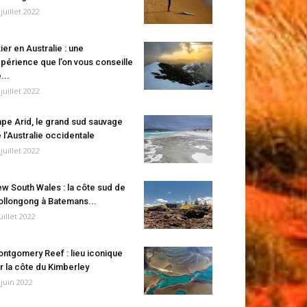
 juillet 2022
ier en Australie : une
périence que l’on vous conseille
...
 juillet 2022
pe Arid, le grand sud sauvage
 l’Australie occidentale
 juillet 2022
w South Wales : la côte sud de
llongong à Batemans...
juillet 2022
ntgomery Reef : lieu iconique
r la côte du Kimberley
 juin 2022