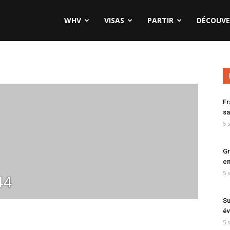
WHV
VISAS
PARTIR
DÉCOUVE
Fr
sa
5 
Gr
en
5 
44
Su
év
5 