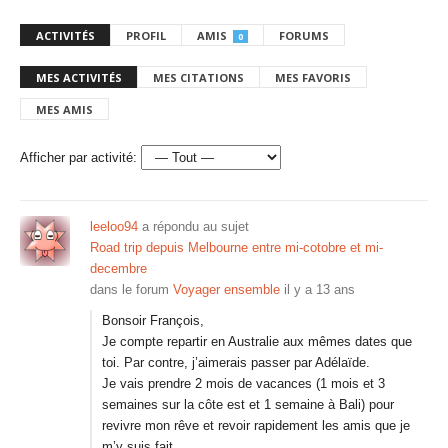
ACTIVITÉS
PROFIL
AMIS
FORUMS
0
MES ACTIVITÉS
MES CITATIONS
MES FAVORIS
MES AMIS
Afficher par activité:
leeloo94
a répondu au sujet
Road trip depuis Melbourne entre mi-cotobre et mi-
decembre
dans le forum
Voyager ensemble
il y a 13 ans
Bonsoir François,
Je compte repartir en Australie aux mêmes dates que
toi. Par contre, j’aimerais passer par Adélaïde.
Je vais prendre 2 mois de vacances (1 mois et 3
semaines sur la côte est et 1 semaine à Bali) pour
revivre mon rêve et revoir rapidement les amis que je
m’y suis fait.