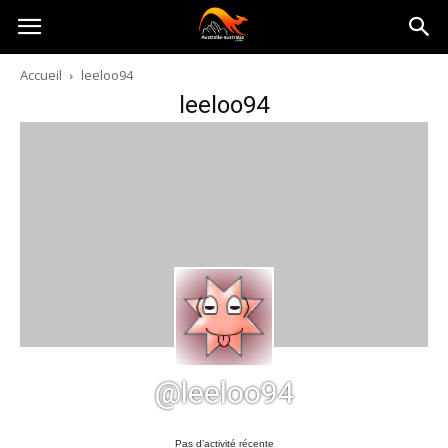
Australia-
Accueil
leeloo94
leeloo94
australie.com
@leeloo94
Pas d’activité récente