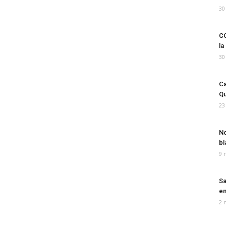
30
CO
la
30
Ca
Qu
23
No
bl
9 
Sa
em
2 