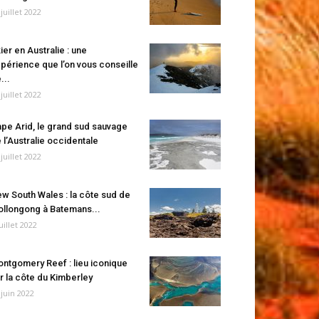
 juillet 2022
ier en Australie : une
périence que l’on vous conseille
...
 juillet 2022
pe Arid, le grand sud sauvage
 l’Australie occidentale
 juillet 2022
w South Wales : la côte sud de
llongong à Batemans...
juillet 2022
ntgomery Reef : lieu iconique
r la côte du Kimberley
 juin 2022