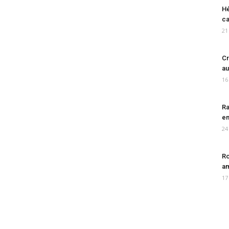
Hé
ca
21
Cr
au
16
Ra
en
24
Ro
am
17