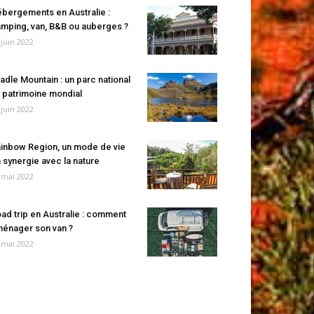
bergements en Australie :
mping, van, B&B ou auberges ?
 juin 2022
adle Mountain : un parc national
 patrimoine mondial
 juin 2022
inbow Region, un mode de vie
 synergie avec la nature
 mai 2022
ad trip en Australie : comment
énager son van ?
 mai 2022