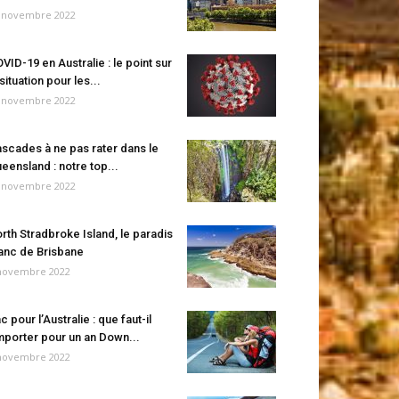
 novembre 2022
VID-19 en Australie : le point sur
 situation pour les...
 novembre 2022
scades à ne pas rater dans le
eensland : notre top...
 novembre 2022
rth Stradbroke Island, le paradis
anc de Brisbane
novembre 2022
c pour l’Australie : que faut-il
porter pour un an Down...
novembre 2022