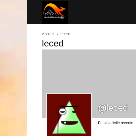
Australia-
Accueil
leced
australie.com
leced
@leced
Pas d’activité récente