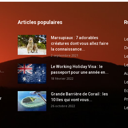
Articles populaires
R
Marsupiaux : 7 adorables
Le
créatures dont vous allez faire
Dé
la connaissance...
2 septembre 2021
Le
Le
Le Working Holiday Visa : le
...
passeport pour une année en...
Au
18 février 2022
Le
E
Grande Barrière de Corail : les
r
Pr
10 îles qui vont vous...
26 octobre 2022
Le