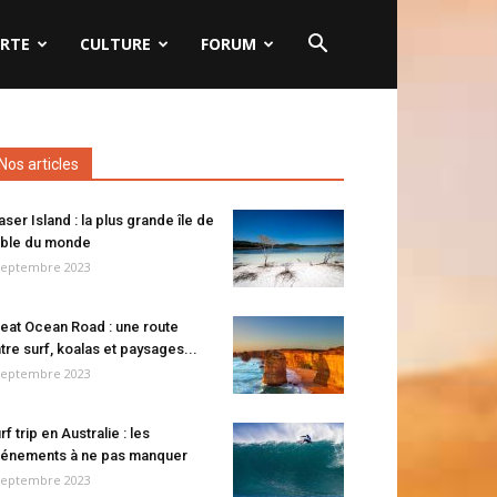
RTE
CULTURE
FORUM
Nos articles
aser Island : la plus grande île de
ble du monde
septembre 2023
eat Ocean Road : une route
tre surf, koalas et paysages...
septembre 2023
rf trip en Australie : les
énements à ne pas manquer
septembre 2023