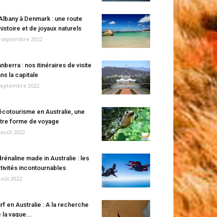
Albany à Denmark : une route
histoire et de joyaux naturels
 septembre 2022
nberra : nos itinéraires de visite
ns la capitale
septembre 2022
écotourisme en Australie, une
tre forme de voyage
 août 2022
rénaline made in Australie : les
tivités incontournables
août 2022
rf en Australie : A la recherche
 la vague...