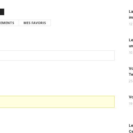
La
im
EMENTS
MES FAVORIS
12
Le
un
10
Vo
Te
25
Vo
19
Le
Ce