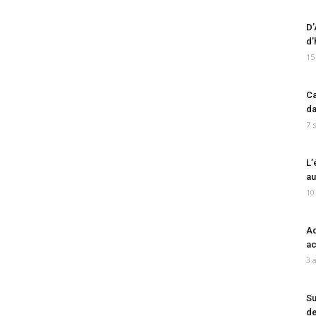
D’
d’
15
Ca
da
7 
L’
au
10
Ad
ac
3 
Su
de