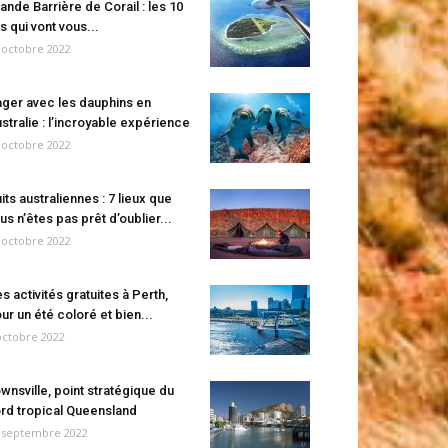
ande Barrière de Corail : les 10
es qui vont vous...
 octobre 2022
ger avec les dauphins en
stralie : l’incroyable expérience
 octobre 2022
its australiennes : 7 lieux que
us n’êtes pas prêt d’oublier...
 octobre 2022
s activités gratuites à Perth,
ur un été coloré et bien...
octobre 2022
wnsville, point stratégique du
rd tropical Queensland
 septembre 2022