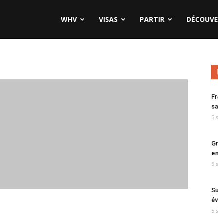
WHV
VISAS
PARTIR
DÉCOUVE
Fr
sa
5 
Gr
en
5 
Su
év
5 