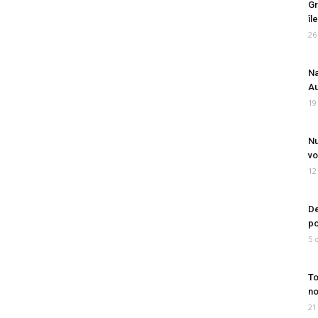
Gr
îl
26
Na
Au
19
Nu
vo
12
De
po
5 
To
no
21