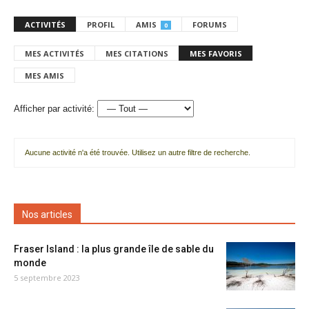
ACTIVITÉS
PROFIL
AMIS
FORUMS
0
MES ACTIVITÉS
MES CITATIONS
MES FAVORIS
MES AMIS
Afficher par activité:
Aucune activité n'a été trouvée. Utilisez un autre filtre de recherche.
Nos articles
Fraser Island : la plus grande île de sable du
monde
5 septembre 2023