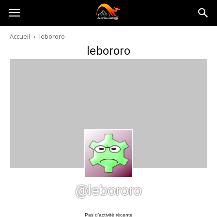
Australia-
Accueil
lebororo
lebororo
australie.com
@lebororo
Pas d’activité récente