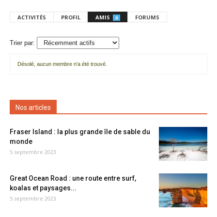
ACTIVITÉS
PROFIL
AMIS
FORUMS
0
Trier par:
Désolé, aucun membre n'a été trouvé.
Mes
amis
Nos articles
Fraser Island : la plus grande île de sable du
monde
5 septembre 2023
Great Ocean Road : une route entre surf,
koalas et paysages...
5 septembre 2023