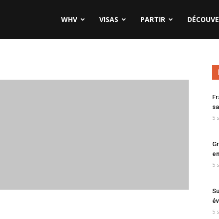
WHV
VISAS
PARTIR
DÉCOUVE
Fr
sa
5 
Gr
en
5 
Su
év
5 