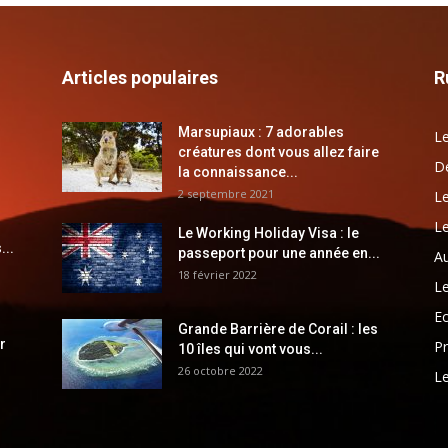
Articles populaires
R
Marsupiaux : 7 adorables
Le
créatures dont vous allez faire
Dé
la connaissance...
2 septembre 2021
Le
Le
Le Working Holiday Visa : le
...
passeport pour une année en...
Au
18 février 2022
Le
E
Grande Barrière de Corail : les
r
Pr
10 îles qui vont vous...
26 octobre 2022
Le