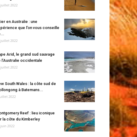
 juillet 2022
ier en Australie : une
périence que l’on vous conseille
...
 juillet 2022
pe Arid, le grand sud sauvage
 l’Australie occidentale
 juillet 2022
w South Wales : la côte sud de
llongong à Batemans...
juillet 2022
ntgomery Reef : lieu iconique
r la côte du Kimberley
 juin 2022