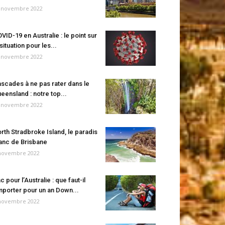
 novembre 2022
VID-19 en Australie : le point sur
 situation pour les...
 novembre 2022
scades à ne pas rater dans le
eensland : notre top...
 novembre 2022
rth Stradbroke Island, le paradis
anc de Brisbane
novembre 2022
c pour l’Australie : que faut-il
porter pour un an Down...
novembre 2022