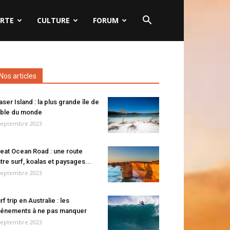
RTE
CULTURE
FORUM
Nos articles
aser Island : la plus grande île de
ble du monde
septembre 2023
eat Ocean Road : une route
tre surf, koalas et paysages...
septembre 2023
rf trip en Australie : les
énements à ne pas manquer
septembre 2023