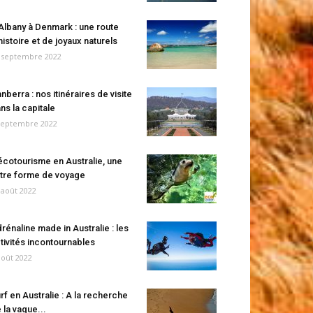
Albany à Denmark : une route
histoire et de joyaux naturels
 septembre 2022
nberra : nos itinéraires de visite
ns la capitale
septembre 2022
écotourisme en Australie, une
tre forme de voyage
 août 2022
rénaline made in Australie : les
tivités incontournables
août 2022
rf en Australie : A la recherche
 la vague...