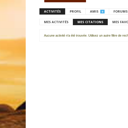
ACTIVITÉS
PROFIL
AMIS
FORUMS
0
MES ACTIVITÉS
MES CITATIONS
MES FAV
Aucune activité n'a été trouvée. Utilisez un autre filtre de re