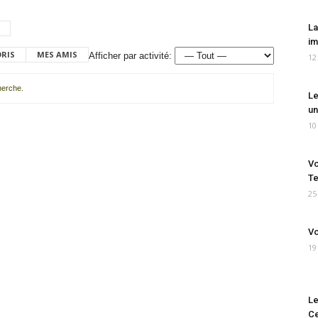
La
im
ORIS
MES AMIS
Afficher par activité:
12
cherche.
Le
un
10
Vo
Te
25
Vo
19
Le
Ce