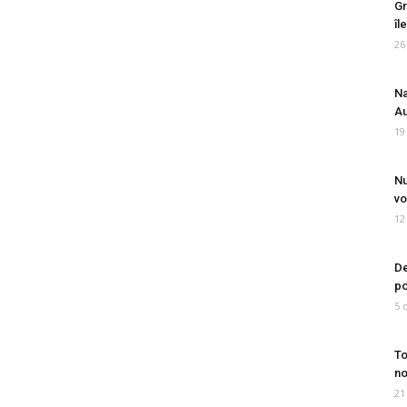
Gr
îl
26
Na
Au
19
Nu
vo
12
De
po
5 
To
no
21