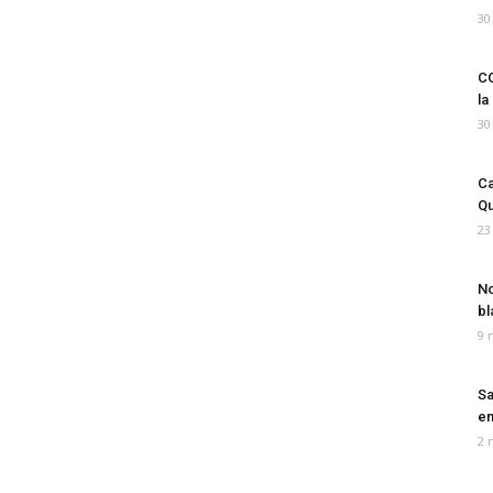
30
CO
la
30
Ca
Qu
23
No
bl
9 
Sa
em
2 