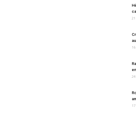
Hé
ca
21
Cr
au
16
Ra
en
24
Ro
am
17