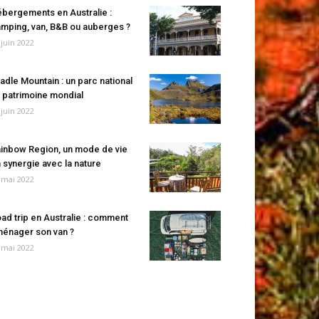
bergements en Australie :
mping, van, B&B ou auberges ?
 juin 2022
adle Mountain : un parc national
 patrimoine mondial
 juin 2022
inbow Region, un mode de vie
 synergie avec la nature
 mai 2022
ad trip en Australie : comment
énager son van ?
 mai 2022