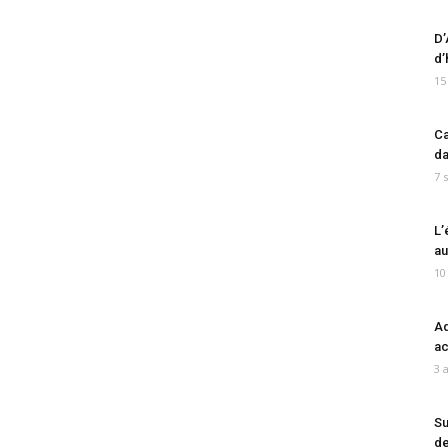
D’
d’
15
Ca
da
7 
L’
au
10
Ad
ac
3 
Su
de