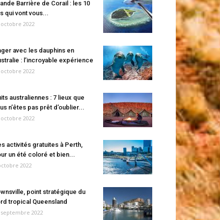
ande Barrière de Corail : les 10
es qui vont vous...
 octobre 2022
ger avec les dauphins en
stralie : l’incroyable expérience
 octobre 2022
its australiennes : 7 lieux que
us n’êtes pas prêt d’oublier...
 octobre 2022
s activités gratuites à Perth,
ur un été coloré et bien...
octobre 2022
wnsville, point stratégique du
rd tropical Queensland
 septembre 2022