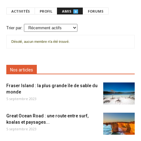
ACTIVITÉS
PROFIL
AMIS
FORUMS
0
Trier par:
Désolé, aucun membre n'a été trouvé.
Mes
amis
Nos articles
Fraser Island : la plus grande île de sable du
monde
5 septembre 2023
Great Ocean Road : une route entre surf,
koalas et paysages...
5 septembre 2023