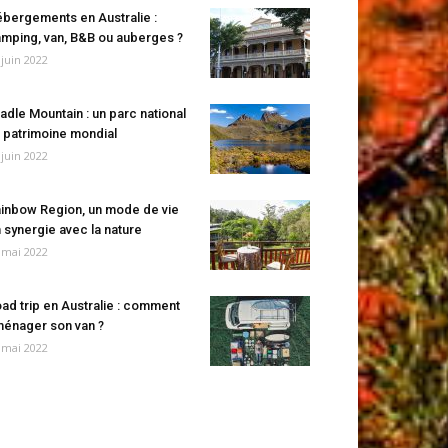
bergements en Australie :
mping, van, B&B ou auberges ?
 juin 2022
adle Mountain : un parc national
 patrimoine mondial
 juin 2022
inbow Region, un mode de vie
 synergie avec la nature
 mai 2022
ad trip en Australie : comment
énager son van ?
 mai 2022