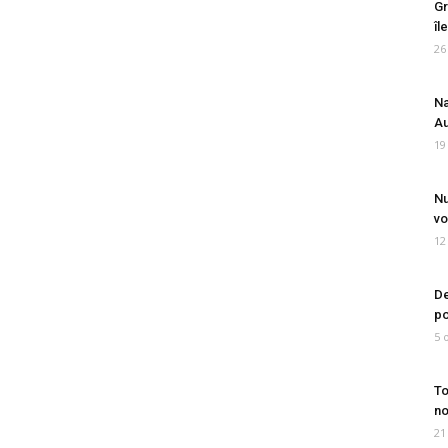
Gr
îl
26
Na
Au
19
Nu
vo
12
De
po
5 
To
no
21