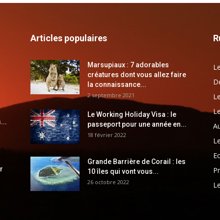
Articles populaires
R
Marsupiaux : 7 adorables
Le
créatures dont vous allez faire
Dé
la connaissance...
2 septembre 2021
Le
Le
Le Working Holiday Visa : le
...
passeport pour une année en...
Au
18 février 2022
Le
E
Grande Barrière de Corail : les
r
Pr
10 îles qui vont vous...
26 octobre 2022
Le