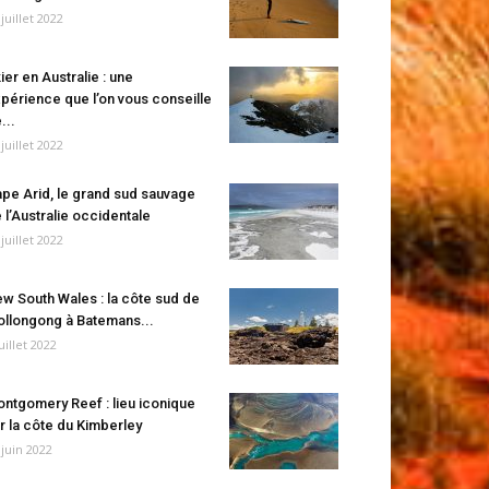
 juillet 2022
ier en Australie : une
périence que l’on vous conseille
...
 juillet 2022
pe Arid, le grand sud sauvage
 l’Australie occidentale
 juillet 2022
w South Wales : la côte sud de
llongong à Batemans...
juillet 2022
ntgomery Reef : lieu iconique
r la côte du Kimberley
 juin 2022