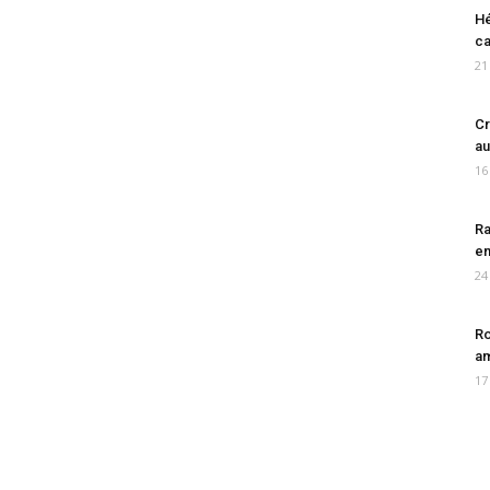
Hé
ca
21
Cr
au
16
Ra
en
24
Ro
am
17