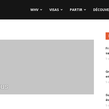
WHV
VISAS
PARTIR
DÉCOUVE
Fr
sa
5 
Gr
en
5 
tus
Su
év
5 