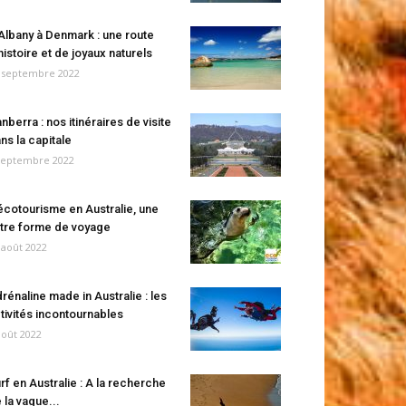
Albany à Denmark : une route
histoire et de joyaux naturels
 septembre 2022
nberra : nos itinéraires de visite
ns la capitale
septembre 2022
écotourisme en Australie, une
tre forme de voyage
 août 2022
rénaline made in Australie : les
tivités incontournables
août 2022
rf en Australie : A la recherche
 la vague...