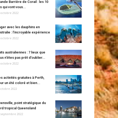
ande Barrière de Corail : les 10
es qui vont vous...
 octobre 2022
ger avec les dauphins en
stralie : l’incroyable expérience
 octobre 2022
its australiennes : 7 lieux que
us n’êtes pas prêt d’oublier...
 octobre 2022
s activités gratuites à Perth,
ur un été coloré et bien...
octobre 2022
wnsville, point stratégique du
rd tropical Queensland
 septembre 2022