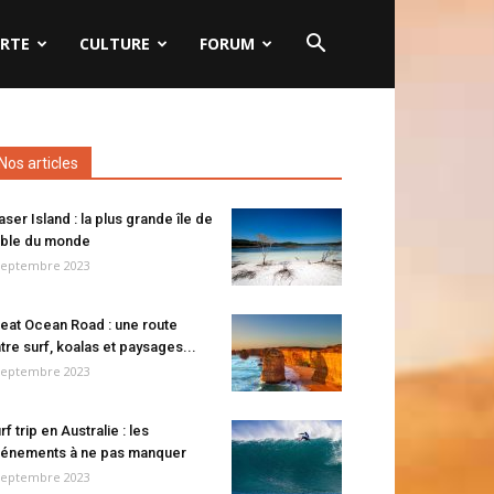
RTE
CULTURE
FORUM
Nos articles
aser Island : la plus grande île de
ble du monde
septembre 2023
eat Ocean Road : une route
tre surf, koalas et paysages...
septembre 2023
rf trip en Australie : les
énements à ne pas manquer
septembre 2023