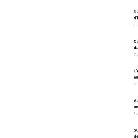
D’
d’
15
Ca
da
7 
L’
au
10
Ad
ac
3 
Su
de