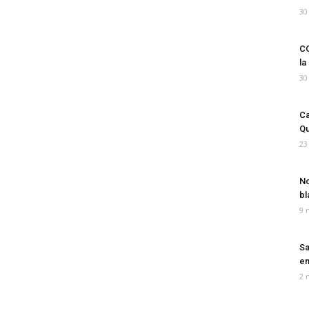
30
CO
la
30
Ca
Qu
23
No
bl
9 
Sa
em
2 