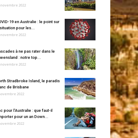
 novembre 2022
VID-19 en Australie : le point sur
 situation pour les...
 novembre 2022
scades à ne pas rater dans le
eensland : notre top...
 novembre 2022
rth Stradbroke Island, le paradis
anc de Brisbane
novembre 2022
c pour l’Australie : que faut-il
porter pour un an Down...
novembre 2022