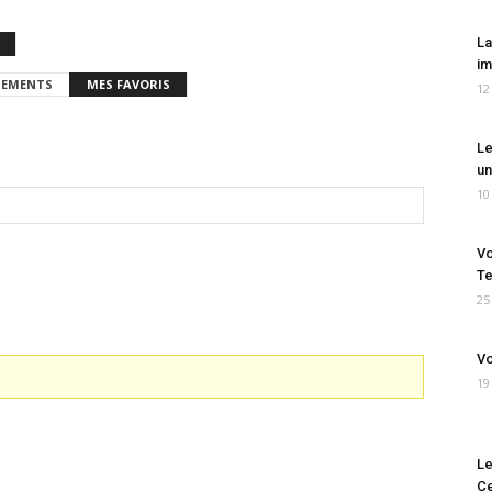
La
im
EMENTS
MES FAVORIS
12
Le
un
10
Vo
Te
25
Vo
19
Le
Ce