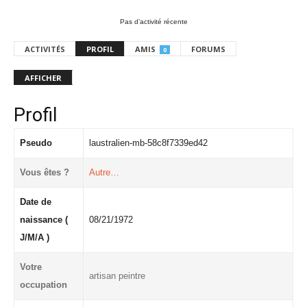
Pas d’activité récente
ACTIVITÉS
PROFIL
AMIS
FORUMS
0
AFFICHER
Profil
Pseudo
laustralien-mb-58c8f7339ed42
Vous êtes ?
Autre…
Date de
naissance (
08/21/1972
J/M/A )
Votre
artisan peintre
occupation