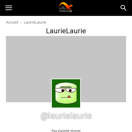
Australia-
Accueil
LaurieLaurie
LaurieLaurie
australie.com
@laurielaurie
Pas d’activité récente