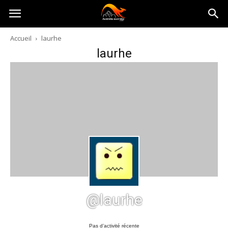
Australia-
Accueil
laurhe
laurhe
australie.com
@laurhe
Pas d’activité récente