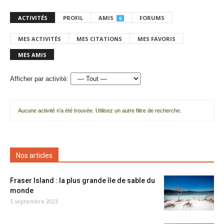
ACTIVITÉS
PROFIL
AMIS
FORUMS
0
MES ACTIVITÉS
MES CITATIONS
MES FAVORIS
MES AMIS
Afficher par activité:
Aucune activité n'a été trouvée. Utilisez un autre filtre de recherche.
Nos articles
Fraser Island : la plus grande île de sable du
monde
5 septembre 2023