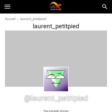
Australia-
Accueil
laurent_petitpied
laurent_petitpied
australie.com
@laurent_petitpied
Pas d’activité récente