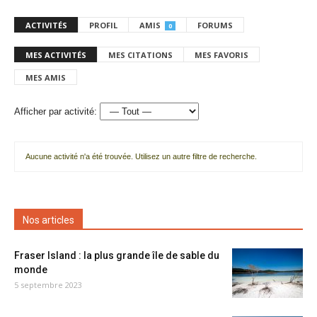
ACTIVITÉS
PROFIL
AMIS
FORUMS
0
MES ACTIVITÉS
MES CITATIONS
MES FAVORIS
MES AMIS
Afficher par activité:
Aucune activité n'a été trouvée. Utilisez un autre filtre de recherche.
Nos articles
Fraser Island : la plus grande île de sable du
monde
5 septembre 2023