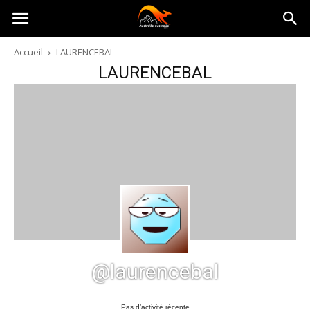
Australia-
Accueil
LAURENCEBAL
LAURENCEBAL
australie.com
@laurencebal
Pas d’activité récente