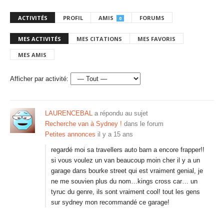
ACTIVITÉS
PROFIL
AMIS
FORUMS
0
MES ACTIVITÉS
MES CITATIONS
MES FAVORIS
MES AMIS
Afficher par activité:
LAURENCEBAL
a répondu au sujet
Recherche van à Sydney !
dans le forum
Petites annonces
il y a 15 ans
regardé moi sa travellers auto barn a encore frapper!!
si vous voulez un van beaucoup moin cher il y a un
garage dans bourke street qui est vraiment genial, je
ne me souvien plus du nom…kings cross car… un
tyruc du genre, ils sont vraiment cool! tout les gens
sur sydney mon recommandé ce garage!