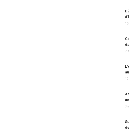
D’
d’
15
Ca
da
7 
L’
au
10
Ad
ac
3 
Su
de