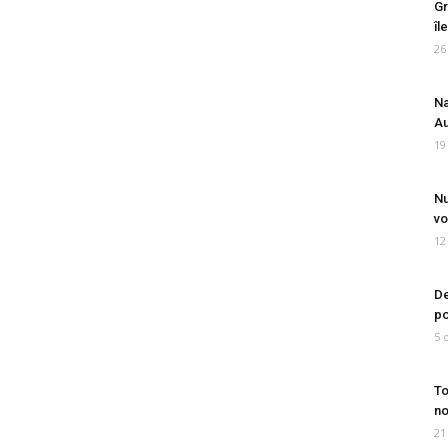
Gr
îl
26
Na
Au
19
Nu
vo
12
De
po
5 
To
no
21