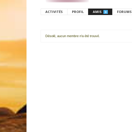
ACTIVITÉS
PROFIL
AMIS
FORUMS
0
Désolé, aucun membre n'a été trouvé.
Mes
amis