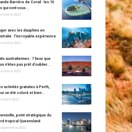
ande Barrière de Corail : les 10
es qui vont vous...
 octobre 2022
ger avec les dauphins en
stralie : l’incroyable expérience
 octobre 2022
its australiennes : 7 lieux que
us n’êtes pas prêt d’oublier...
 octobre 2022
s activités gratuites à Perth,
ur un été coloré et bien...
octobre 2022
wnsville, point stratégique du
rd tropical Queensland
 septembre 2022