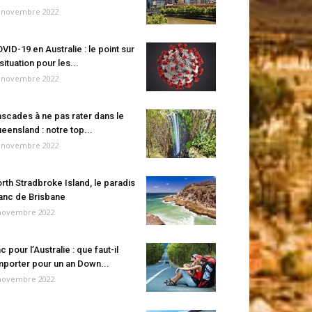
 novembre 2022
VID-19 en Australie : le point sur
 situation pour les...
 novembre 2022
scades à ne pas rater dans le
eensland : notre top...
 novembre 2022
rth Stradbroke Island, le paradis
anc de Brisbane
novembre 2022
c pour l’Australie : que faut-il
porter pour un an Down...
novembre 2022