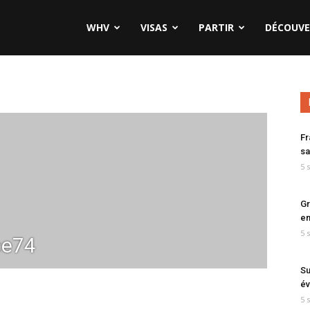
WHV
VISAS
PARTIR
DÉCOUVE
Fr
sa
5 
Gr
en
5 
ce74
Su
év
5 