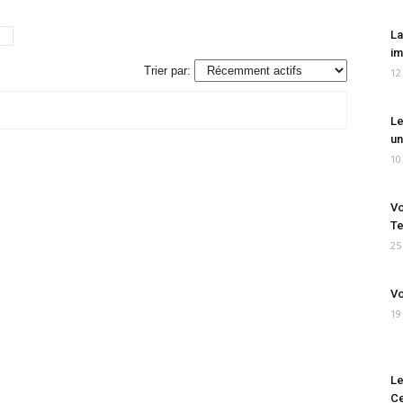
La
im
Trier par:
12
Le
un
10
Vo
Te
25
Vo
19
Le
Ce