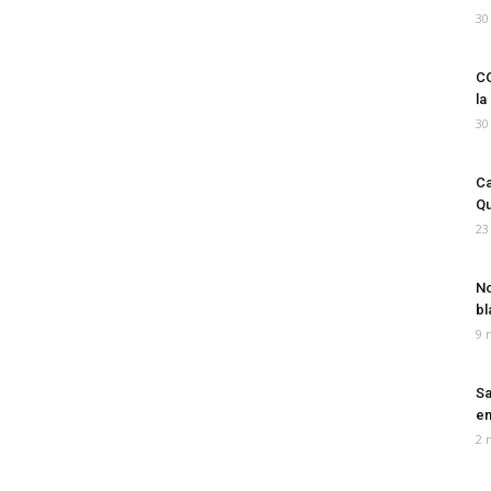
30
CO
la
30
Ca
Qu
23
No
bl
9 
Sa
em
2 