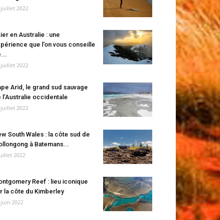
 juillet 2022
ier en Australie : une
périence que l’on vous conseille
...
 juillet 2022
pe Arid, le grand sud sauvage
 l’Australie occidentale
 juillet 2022
w South Wales : la côte sud de
llongong à Batemans...
juillet 2022
ntgomery Reef : lieu iconique
r la côte du Kimberley
 juin 2022