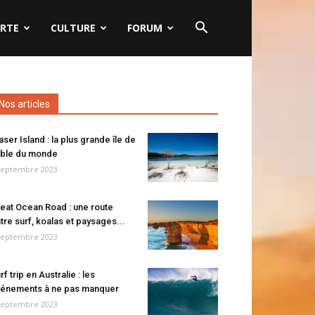
RTE
CULTURE
FORUM
Nos articles
aser Island : la plus grande île de
ble du monde
septembre 2023
eat Ocean Road : une route
tre surf, koalas et paysages...
septembre 2023
rf trip en Australie : les
énements à ne pas manquer
septembre 2023