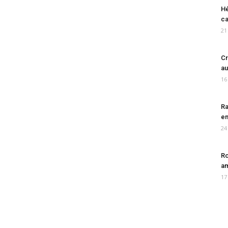
Hé
ca
21
Cr
au
16
Ra
en
24
Ro
am
17