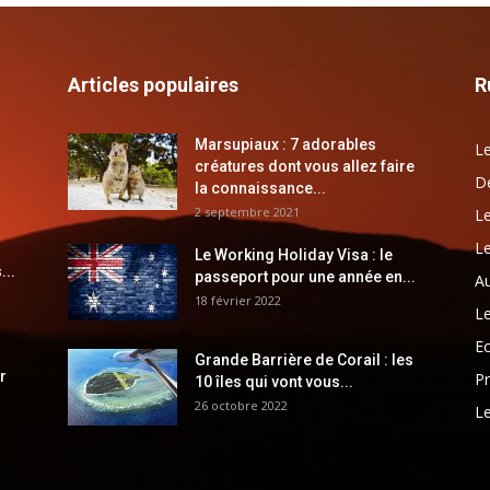
Articles populaires
R
Marsupiaux : 7 adorables
Le
créatures dont vous allez faire
Dé
la connaissance...
2 septembre 2021
Le
Le
Le Working Holiday Visa : le
...
passeport pour une année en...
Au
18 février 2022
Le
E
Grande Barrière de Corail : les
r
Pr
10 îles qui vont vous...
26 octobre 2022
Le