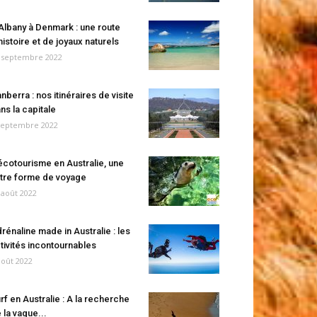
Albany à Denmark : une route
histoire et de joyaux naturels
 septembre 2022
nberra : nos itinéraires de visite
ns la capitale
septembre 2022
écotourisme en Australie, une
tre forme de voyage
 août 2022
rénaline made in Australie : les
tivités incontournables
août 2022
rf en Australie : A la recherche
 la vague...