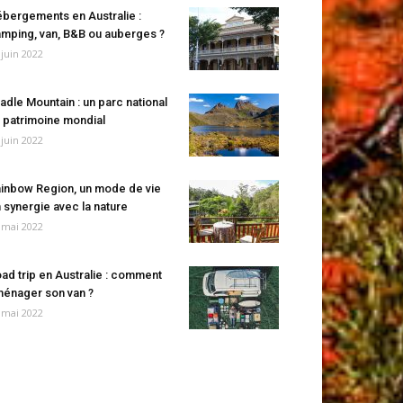
bergements en Australie :
mping, van, B&B ou auberges ?
 juin 2022
adle Mountain : un parc national
 patrimoine mondial
 juin 2022
inbow Region, un mode de vie
 synergie avec la nature
 mai 2022
ad trip en Australie : comment
énager son van ?
 mai 2022