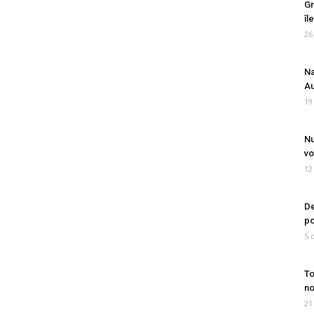
Gr
îl
26
Na
Au
19
Nu
vo
12
De
po
5 
To
no
21