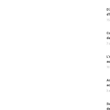
D’
d’
15
Ca
da
7 
L’
au
10
Ad
ac
3 
Su
de