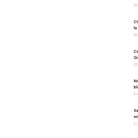
30
CO
la
30
Ca
Qu
23
No
bl
9 
Sa
em
2 