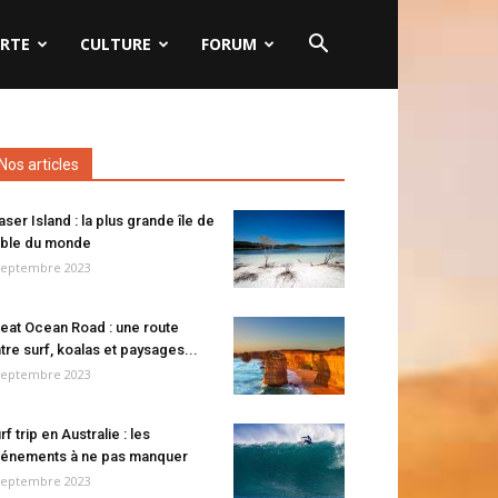
RTE
CULTURE
FORUM
Nos articles
aser Island : la plus grande île de
ble du monde
septembre 2023
eat Ocean Road : une route
tre surf, koalas et paysages...
septembre 2023
rf trip en Australie : les
énements à ne pas manquer
septembre 2023