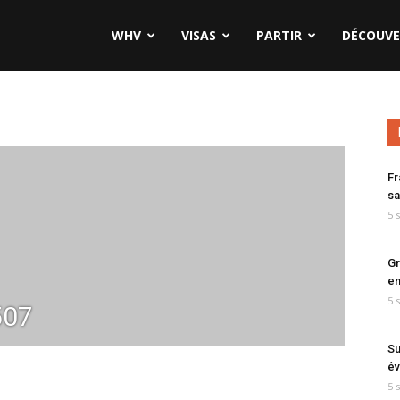
WHV
VISAS
PARTIR
DÉCOUVE
Fr
sa
5 
Gr
en
5 
507
Su
év
5 