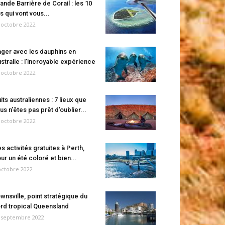
ande Barrière de Corail : les 10
es qui vont vous...
 octobre 2022
ger avec les dauphins en
stralie : l’incroyable expérience
 octobre 2022
its australiennes : 7 lieux que
us n’êtes pas prêt d’oublier...
 octobre 2022
s activités gratuites à Perth,
ur un été coloré et bien...
octobre 2022
wnsville, point stratégique du
rd tropical Queensland
 septembre 2022