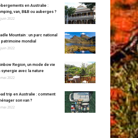
bergements en Australie :
mping, van, B&B ou auberges ?
 juin 2022
adle Mountain : un parc national
 patrimoine mondial
 juin 2022
inbow Region, un mode de vie
 synergie avec la nature
 mai 2022
ad trip en Australie : comment
énager son van ?
 mai 2022