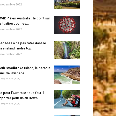
 novembre 2022
VID-19 en Australie : le point sur
 situation pour les...
 novembre 2022
scades à ne pas rater dans le
eensland : notre top...
 novembre 2022
rth Stradbroke Island, le paradis
anc de Brisbane
novembre 2022
c pour l’Australie : que faut-il
porter pour un an Down...
novembre 2022