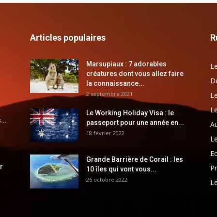
Articles populaires
R
Marsupiaux : 7 adorables
Le
créatures dont vous allez faire
Dé
la connaissance...
2 septembre 2021
Le
Le
Le Working Holiday Visa : le
...
passeport pour une année en...
Au
18 février 2022
Le
E
Grande Barrière de Corail : les
r
Pr
10 îles qui vont vous...
26 octobre 2022
Le