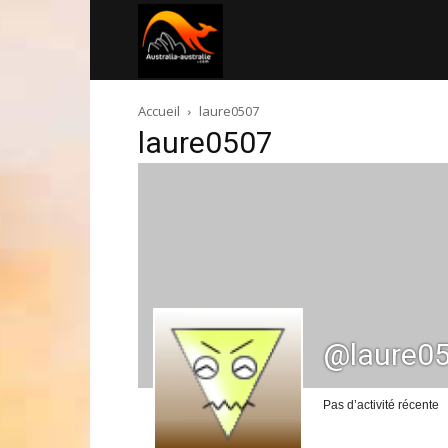
Australia-
Accueil
laure0507
australie.com
laure0507
@laure0
Pas d’activité récente