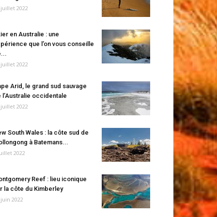
 juillet 2022
ier en Australie : une
périence que l’on vous conseille
...
 juillet 2022
pe Arid, le grand sud sauvage
 l’Australie occidentale
 juillet 2022
w South Wales : la côte sud de
llongong à Batemans...
juillet 2022
ntgomery Reef : lieu iconique
r la côte du Kimberley
 juin 2022