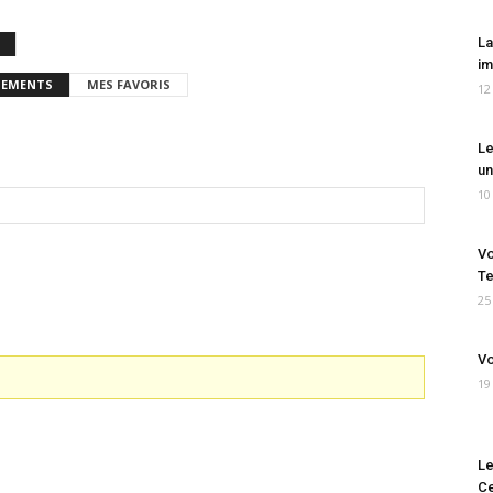
La
im
EMENTS
MES FAVORIS
12
Le
un
10
Vo
Te
25
Vo
19
Le
Ce