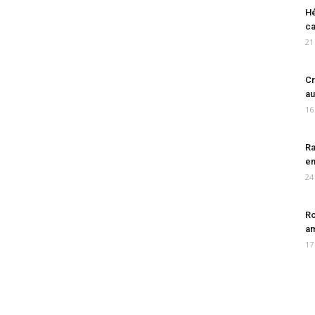
Hé
ca
21
Cr
au
16
Ra
en
24
Ro
am
17