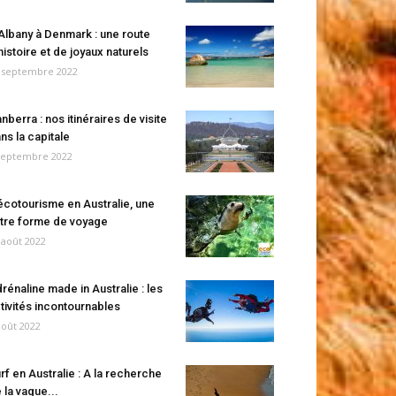
Albany à Denmark : une route
histoire et de joyaux naturels
 septembre 2022
nberra : nos itinéraires de visite
ns la capitale
septembre 2022
écotourisme en Australie, une
tre forme de voyage
 août 2022
rénaline made in Australie : les
tivités incontournables
août 2022
rf en Australie : A la recherche
 la vague...