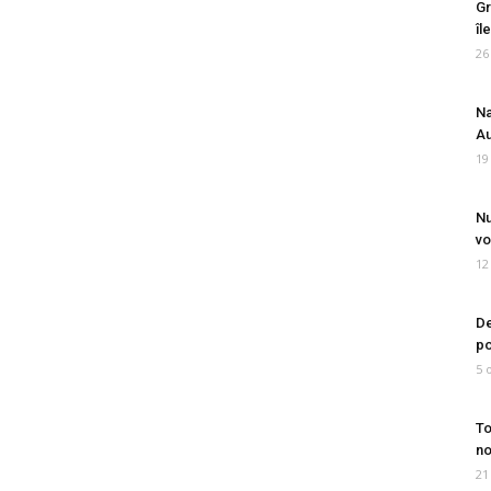
Gr
îl
26
Na
Au
19
Nu
vo
12
De
po
5 
To
no
21