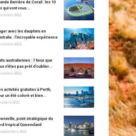
ande Barrière de Corail : les 10
es qui vont vous...
 octobre 2022
ger avec les dauphins en
stralie : l’incroyable expérience
 octobre 2022
its australiennes : 7 lieux que
us n’êtes pas prêt d’oublier...
 octobre 2022
s activités gratuites à Perth,
ur un été coloré et bien...
octobre 2022
wnsville, point stratégique du
rd tropical Queensland
 septembre 2022