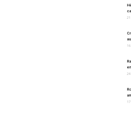
Hé
ca
21
Cr
au
16
Ra
en
24
Ro
am
17