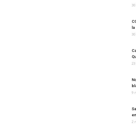
30
CO
la
30
Ca
Qu
23
No
bl
9 
Sa
em
2 