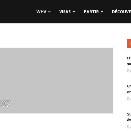
WHV
VISAS
PARTIR
DÉCOUVE
Fr
sa
5 
Gr
en
5 
507
Su
év
5 