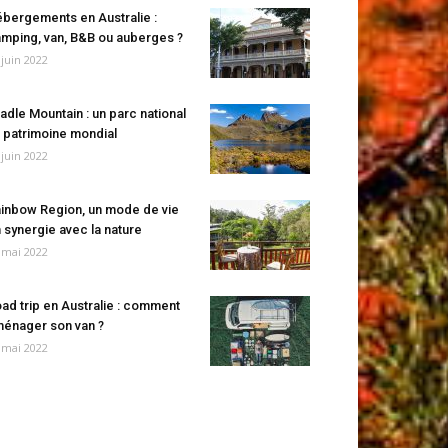
bergements en Australie :
mping, van, B&B ou auberges ?
 juin 2022
adle Mountain : un parc national
 patrimoine mondial
 juin 2022
inbow Region, un mode de vie
 synergie avec la nature
 mai 2022
ad trip en Australie : comment
énager son van ?
 mai 2022