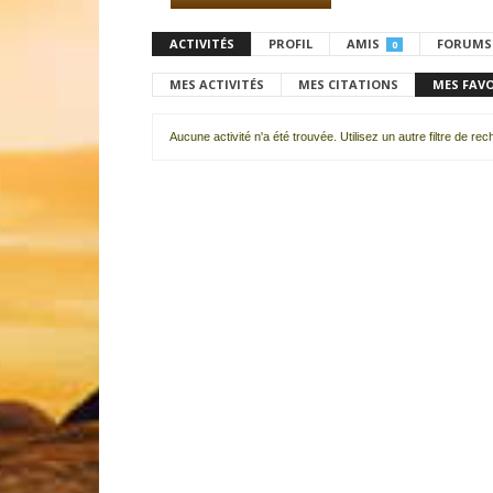
ACTIVITÉS
PROFIL
AMIS
FORUMS
0
MES ACTIVITÉS
MES CITATIONS
MES FAV
Aucune activité n'a été trouvée. Utilisez un autre filtre de re