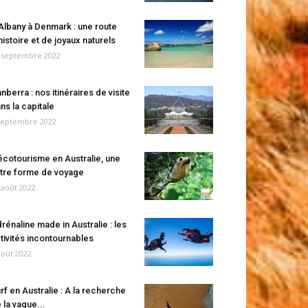
Albany à Denmark : une route
histoire et de joyaux naturels
 septembre 2022
nberra : nos itinéraires de visite
ns la capitale
septembre 2022
écotourisme en Australie, une
tre forme de voyage
 août 2022
rénaline made in Australie : les
tivités incontournables
août 2022
rf en Australie : A la recherche
 la vague...