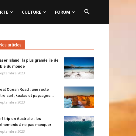
RTE
CULTURE
FORUM
Nos articles
aser Island : la plus grande île de
ble du monde
septembre 2023
eat Ocean Road : une route
tre surf, koalas et paysages...
septembre 2023
rf trip en Australie : les
énements à ne pas manquer
septembre 2023