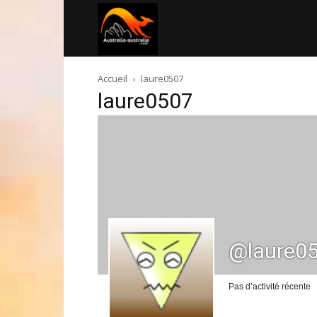
Australia-
Accueil
laure0507
australie.com
laure0507
@laure0
Pas d’activité récente