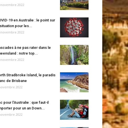
 novembre 2022
VID-19 en Australie : le point sur
 situation pour les...
 novembre 2022
scades à ne pas rater dans le
eensland : notre top...
 novembre 2022
rth Stradbroke Island, le paradis
anc de Brisbane
novembre 2022
c pour l’Australie : que faut-il
porter pour un an Down...
novembre 2022