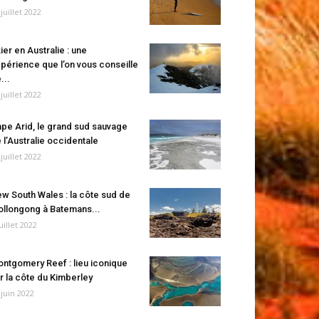
 juillet 2022
ier en Australie : une
périence que l’on vous conseille
...
 juillet 2022
pe Arid, le grand sud sauvage
 l’Australie occidentale
 juillet 2022
w South Wales : la côte sud de
llongong à Batemans...
juillet 2022
ntgomery Reef : lieu iconique
r la côte du Kimberley
 juin 2022