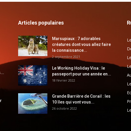
Articles populaires
R
Marsupiaux : 7 adorables
Le
créatures dont vous allez faire
Dé
la connaissance...
2 septembre 2021
Le
Le
Le Working Holiday Visa : le
...
passeport pour une année en...
Au
18 février 2022
Le
E
Grande Barrière de Corail : les
r
Pr
10 îles qui vont vous...
26 octobre 2022
Le