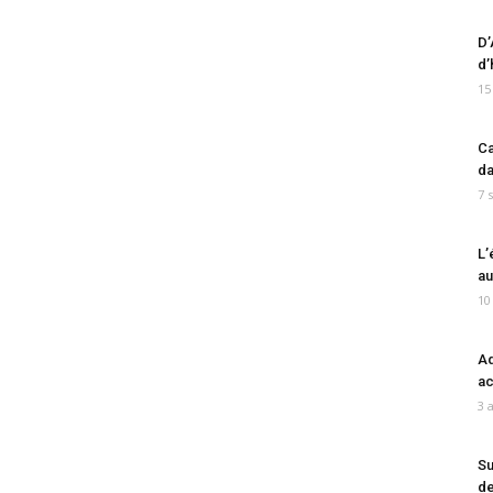
D’
d’
15
Ca
da
7 
L’
au
10
Ad
ac
3 
Su
de