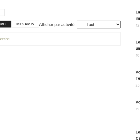
La
im
ORIS
MES AMIS
Afficher par activité:
12
cherche.
Le
un
10
Vo
Te
25
Vo
19
Le
Ce