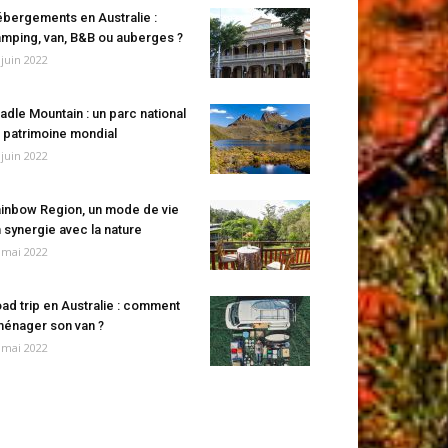
bergements en Australie :
mping, van, B&B ou auberges ?
 juin 2022
adle Mountain : un parc national
 patrimoine mondial
 juin 2022
inbow Region, un mode de vie
 synergie avec la nature
 mai 2022
ad trip en Australie : comment
énager son van ?
 mai 2022