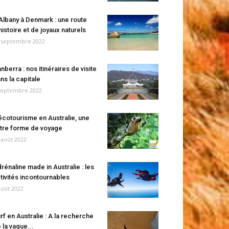
Albany à Denmark : une route
histoire et de joyaux naturels
 septembre 2022
nberra : nos itinéraires de visite
ns la capitale
septembre 2022
écotourisme en Australie, une
tre forme de voyage
 août 2022
rénaline made in Australie : les
tivités incontournables
août 2022
rf en Australie : A la recherche
 la vague...