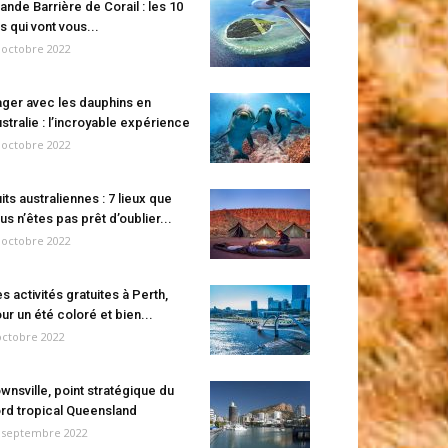
ande Barrière de Corail : les 10
es qui vont vous...
 octobre 2022
ger avec les dauphins en
stralie : l’incroyable expérience
 octobre 2022
its australiennes : 7 lieux que
us n’êtes pas prêt d’oublier...
 octobre 2022
s activités gratuites à Perth,
ur un été coloré et bien...
octobre 2022
wnsville, point stratégique du
rd tropical Queensland
 septembre 2022