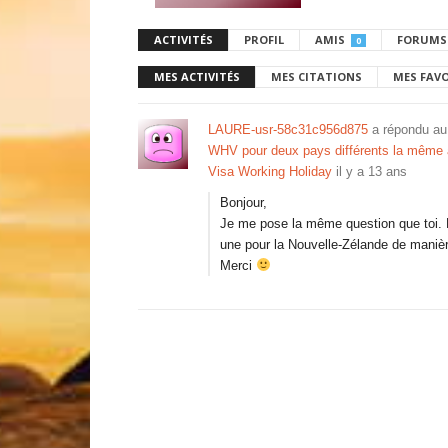
ACTIVITÉS
PROFIL
AMIS
FORUMS
0
MES ACTIVITÉS
MES CITATIONS
MES FAV
LAURE-usr-58c31c956d875
a répondu au
WHV pour deux pays différents la mêm
Visa Working Holiday
il y a 13 ans
Bonjour,
Je me pose la même question que toi. E
une pour la Nouvelle-Zélande de maniè
Merci