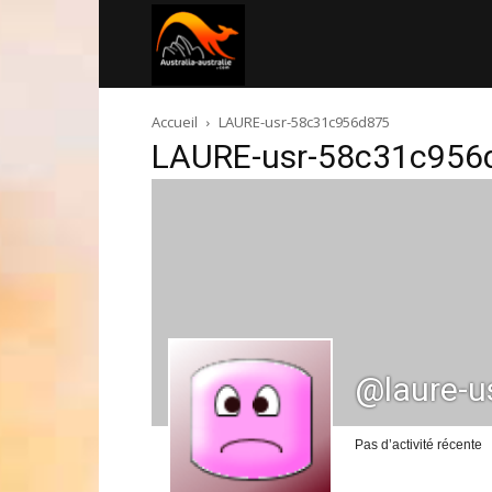
Australia-
Accueil
LAURE-usr-58c31c956d875
australie.com
LAURE-usr-58c31c956
@laure-u
Pas d’activité récente