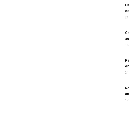
Hé
ca
21
Cr
au
16
Ra
en
24
Ro
am
17