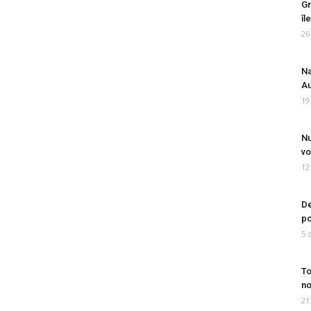
Gr
îl
26
Na
Au
19
Nu
vo
12
De
po
5 
To
no
21