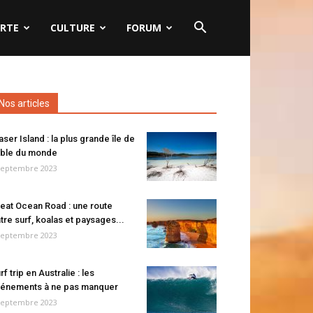
RTE
CULTURE
FORUM
Nos articles
aser Island : la plus grande île de
ble du monde
septembre 2023
eat Ocean Road : une route
tre surf, koalas et paysages...
septembre 2023
rf trip en Australie : les
énements à ne pas manquer
septembre 2023