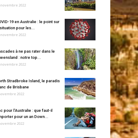
 novembre 2022
VID-19 en Australie : le point sur
 situation pour les...
 novembre 2022
scades à ne pas rater dans le
eensland : notre top...
 novembre 2022
rth Stradbroke Island, le paradis
anc de Brisbane
novembre 2022
c pour l’Australie : que faut-il
porter pour un an Down...
novembre 2022