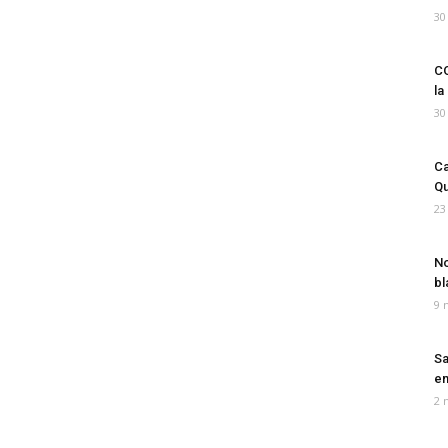
30
CO
la
30
Ca
Qu
23
No
bl
9 
Sa
em
2 