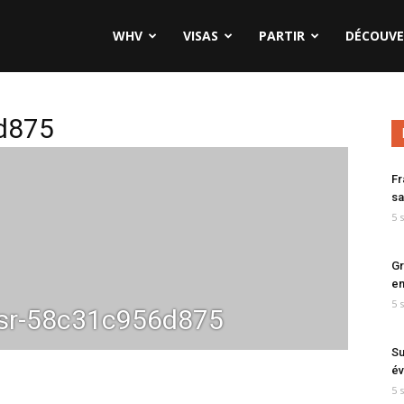
WHV
VISAS
PARTIR
DÉCOUVE
d875
Fr
sa
5 
Gr
en
5 
sr-58c31c956d875
Su
év
5 