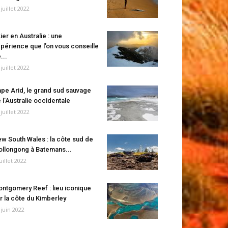
 juillet 2022
ier en Australie : une
périence que l’on vous conseille
...
 juillet 2022
pe Arid, le grand sud sauvage
 l’Australie occidentale
 juillet 2022
w South Wales : la côte sud de
llongong à Batemans...
juillet 2022
ntgomery Reef : lieu iconique
r la côte du Kimberley
 juin 2022