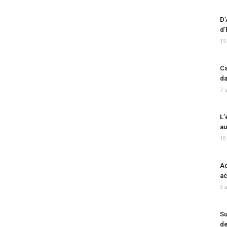
D’
d’
15
Ca
da
7 
L’
au
10
Ad
ac
3 
Su
de