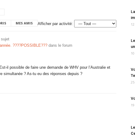
La
im
ORIS
MES AMIS
Afficher par activité:
12
 sujet
Le
e année. ????POSSIBLE???
dans le forum
un
10
st-il possible de faire une demande de WHV pour l’Australie et
Vo
re simultanée ? As-tu eu des réponses depuis ?
Te
25
Vo
19
Le
Ce