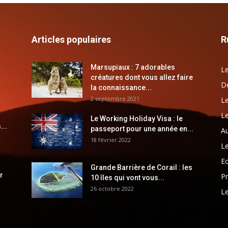
Articles populaires
R
Marsupiaux : 7 adorables
Le
créatures dont vous allez faire
Dé
la connaissance...
2 septembre 2021
Le
Le
Le Working Holiday Visa : le
...
passeport pour une année en...
Au
18 février 2022
Le
E
Grande Barrière de Corail : les
r
Pr
10 îles qui vont vous...
26 octobre 2022
Le