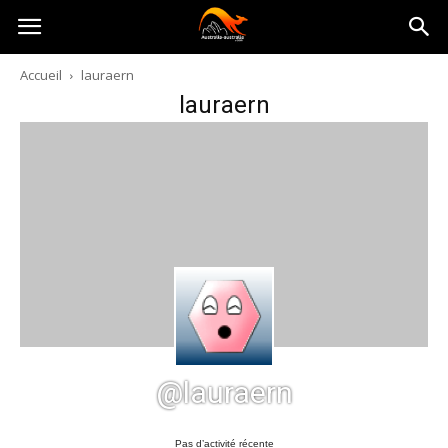
Australia-
Accueil
lauraern
lauraern
australie.com
@lauraern
Pas d’activité récente