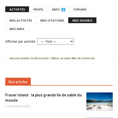
ACTIVITÉS
PROFIL
AMIS
FORUMS
0
MES ACTIVITÉS
MES CITATIONS
MES FAVORIS
MES AMIS
Afficher par activité:
Aucune activité n'a été trouvée. Utilisez un autre filtre de recherche.
Nos articles
Fraser Island : la plus grande île de sable du
monde
5 septembre 2023