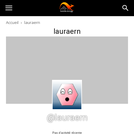
Australia-
Accueil
lauraern
lauraern
australie.com
@lauraern
Pas d’activité récente