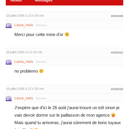
Auteur
Messages
18 juillet 2006 à 23 h 59 min
#296499
Laura_naiis
Membre
Merci pour cette mine d’or
18 juillet 2006 à 0 h 03 min
#296562
Laura_naiis
Membre
no problemo
16 juillet 2006 à 22 h 36 min
#296558
Laura_naiis
Membre
J’espère que d’ici le 26 août j’aurai trouvé un toît sinon je
vais devoir dormir sur le paillasson de mon agence
Mais quand tu arriveras, j’aurai sûrement de bons tuyaux