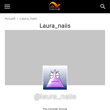
Australia-
Accueil
Laura_naiis
Laura_naiis
australie.com
@laura_naiis
Pas d’activité récente