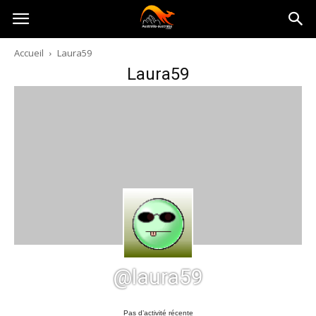
Australia-
Accueil
Laura59
Laura59
australie.com
@laura59
Pas d’activité récente