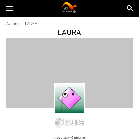
Australia-
Accueil
LAURA
LAURA
australie.com
@laura
Pas d’activité récente