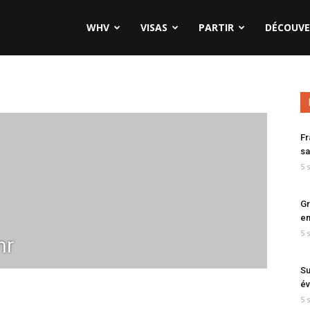
WHV
VISAS
PARTIR
DÉCOUVE
Fr
sa
5 
Gr
en
5 
nr
Su
év
5 