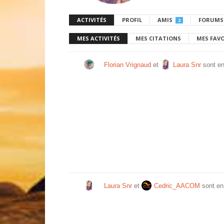
ACTIVITÉS
PROFIL
AMIS
FORUMS
2
MES ACTIVITÉS
MES CITATIONS
MES FAV
Florian Vrignaud
et
Laura Snr
sont en
Laura Snr
et
Cedric_AACOM
sont en