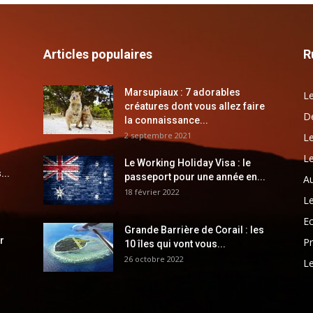
Articles populaires
R
Marsupiaux : 7 adorables
Le
créatures dont vous allez faire
Dé
la connaissance...
2 septembre 2021
Le
Le
Le Working Holiday Visa : le
...
passeport pour une année en...
Au
18 février 2022
Le
E
Grande Barrière de Corail : les
r
Pr
10 îles qui vont vous...
26 octobre 2022
Le