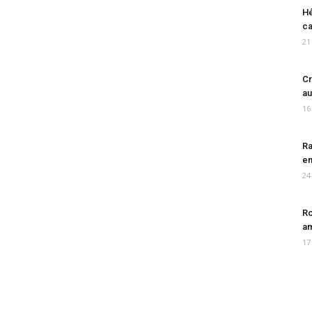
Hé
ca
21
Cr
au
16
Ra
en
24
Ro
am
17