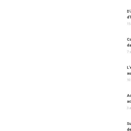
D’
d’
15
Ca
da
7 
L’
au
10
Ad
ac
3 
Su
de