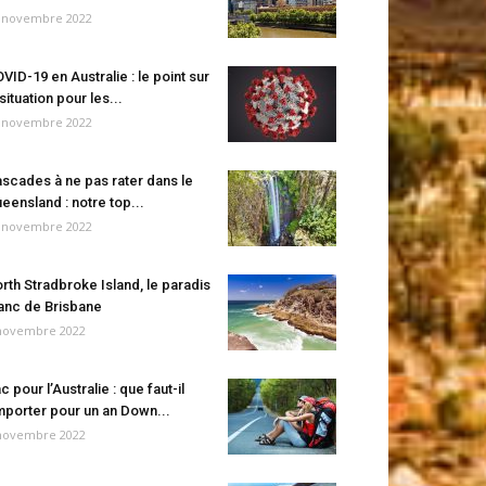
 novembre 2022
VID-19 en Australie : le point sur
 situation pour les...
 novembre 2022
scades à ne pas rater dans le
eensland : notre top...
 novembre 2022
rth Stradbroke Island, le paradis
anc de Brisbane
novembre 2022
c pour l’Australie : que faut-il
porter pour un an Down...
novembre 2022