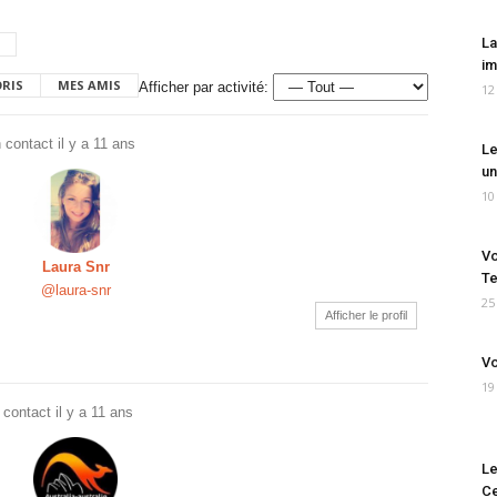
La
im
ORIS
MES AMIS
Afficher par activité:
12
 contact
il y a 11 ans
Le
un
10
Vo
Laura Snr
Te
@laura-snr
25
Afficher le profil
Vo
19
 contact
il y a 11 ans
Le
Ce