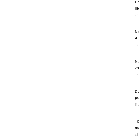
Gr
îl
26
Na
Au
19
Nu
vo
12
De
po
5 
To
no
21