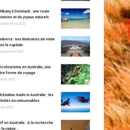
Albany à Denmark : une route
histoire et de joyaux naturels
 septembre 2022
nberra : nos itinéraires de visite
ns la capitale
septembre 2022
écotourisme en Australie, une
tre forme de voyage
 août 2022
rénaline made in Australie : les
tivités incontournables
août 2022
rf en Australie : A la recherche
 la vague...