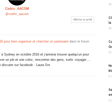
30
Cedric_AACOM
@cedric_aacom
CO
Afficher le profil
la
30
016 pour bien organiser et chercher un partenaire
dans le forum
Ca
Qu
23
 à Sydney en octobre 2016 et j’aimerai trouver quelqu’un pour
uver un job et une coloc, rencontrer des gens, sortir, voyager….
 discuter sur facebook : Laura Snr
No
bl
9 
Sa
em
2 