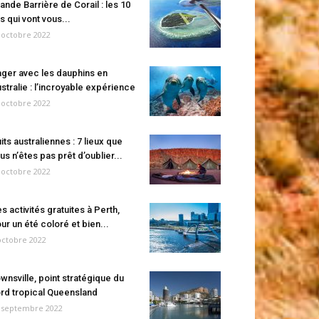
ande Barrière de Corail : les 10
es qui vont vous...
 octobre 2022
ger avec les dauphins en
stralie : l’incroyable expérience
 octobre 2022
its australiennes : 7 lieux que
us n’êtes pas prêt d’oublier...
 octobre 2022
s activités gratuites à Perth,
ur un été coloré et bien...
octobre 2022
wnsville, point stratégique du
rd tropical Queensland
 septembre 2022