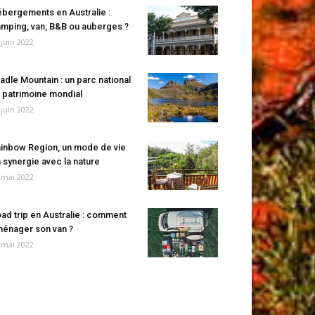
bergements en Australie :
mping, van, B&B ou auberges ?
 juin 2022
adle Mountain : un parc national
 patrimoine mondial
 juin 2022
inbow Region, un mode de vie
 synergie avec la nature
 mai 2022
ad trip en Australie : comment
énager son van ?
 mai 2022