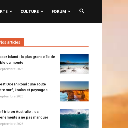
RTE
CULTURE
FORUM
Nos articles
aser Island : la plus grande île de
ble du monde
septembre 2023
eat Ocean Road : une route
tre surf, koalas et paysages...
septembre 2023
rf trip en Australie : les
énements à ne pas manquer
septembre 2023