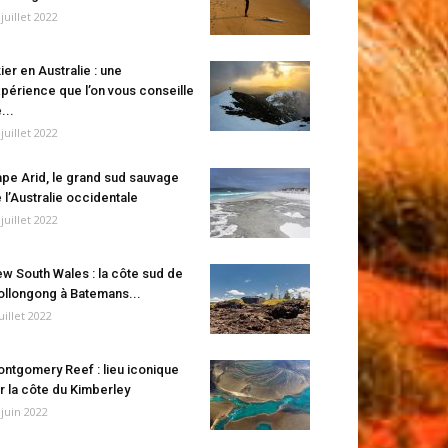
 juillet 2022
ier en Australie : une
périence que l’on vous conseille
...
 juillet 2022
pe Arid, le grand sud sauvage
 l’Australie occidentale
 juillet 2022
w South Wales : la côte sud de
llongong à Batemans...
juillet 2022
ntgomery Reef : lieu iconique
r la côte du Kimberley
 juin 2022