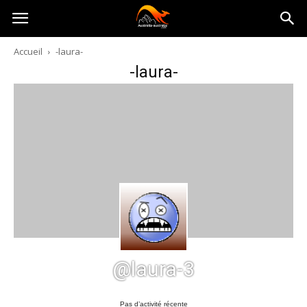
Australia-
Accueil
-laura-
-laura-
australie.com
@laura-3
Pas d’activité récente