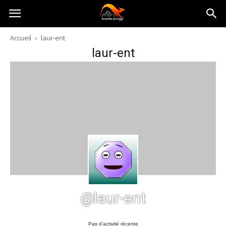
Australia-
Accueil
laur-ent
laur-ent
australie.com
@laur-ent
Pas d’activité récente