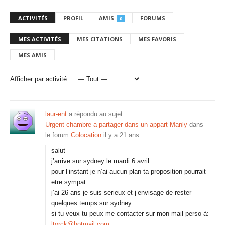
ACTIVITÉS
PROFIL
AMIS
FORUMS
0
MES ACTIVITÉS
MES CITATIONS
MES FAVORIS
MES AMIS
Afficher par activité:
laur-ent
a répondu au sujet
Urgent chambre a partager dans un appart Manly
dans
le forum
Colocation
il y a 21 ans
salut
j’arrive sur sydney le mardi 6 avril.
pour l’instant je n’ai aucun plan ta proposition pourrait
etre sympat.
j’ai 26 ans je suis serieux et j’envisage de rester
quelques temps sur sydney.
si tu veux tu peux me contacter sur mon mail perso à:
ltorck@hotmail.com
.