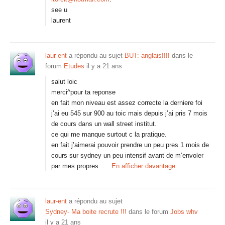
see u
laurent
laur-ent
a répondu au sujet
BUT: anglais!!!!
dans le
forum
Etudes
il y a 21 ans
salut loic
merci^pour ta reponse
en fait mon niveau est assez correcte la derniere foi
j’ai eu 545 sur 900 au toic mais depuis j’ai pris 7 mois
de cours dans un wall street institut.
ce qui me manque surtout c la pratique.
en fait j’aimerai pouvoir prendre un peu pres 1 mois de
cours sur sydney un peu intensif avant de m’envoler
par mes propres…
En afficher davantage
laur-ent
a répondu au sujet
Sydney- Ma boite recrute !!!
dans le forum
Jobs whv
il y a 21 ans