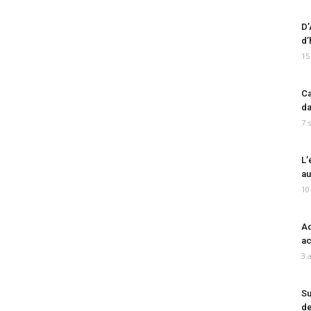
D’
d’
15
Ca
da
7 
L’
au
10
Ad
ac
3 
Su
de