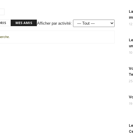
La
im
ORIS
MES AMIS
Afficher par activité:
12
cherche.
Le
un
10
Vo
Te
25
Vo
19
Le
Ce