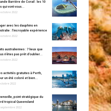
ande Barrière de Corail : les 10
es qui vont vous...
 octobre 2022
ger avec les dauphins en
stralie : l’incroyable expérience
 octobre 2022
its australiennes : 7 lieux que
us n’êtes pas prêt d’oublier...
 octobre 2022
s activités gratuites à Perth,
ur un été coloré et bien...
octobre 2022
wnsville, point stratégique du
rd tropical Queensland
 septembre 2022