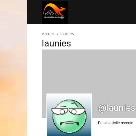
Australia-
Accueil
launies
australie.com
launies
@launies
Pas d’activité récente