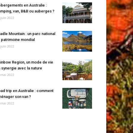
bergements en Australie :
mping, van, B&B ou auberges ?
 juin 2022
adle Mountain : un parc national
 patrimoine mondial
 juin 2022
inbow Region, un mode de vie
 synergie avec la nature
 mai 2022
ad trip en Australie : comment
énager son van ?
 mai 2022