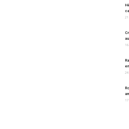
Hé
ca
21
Cr
au
16
Ra
en
24
Ro
am
17