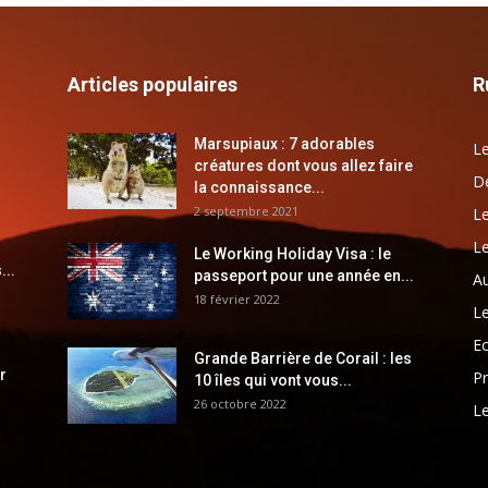
Articles populaires
R
Marsupiaux : 7 adorables
Le
créatures dont vous allez faire
Dé
la connaissance...
2 septembre 2021
Le
Le
Le Working Holiday Visa : le
...
passeport pour une année en...
Au
18 février 2022
Le
E
Grande Barrière de Corail : les
r
Pr
10 îles qui vont vous...
26 octobre 2022
Le