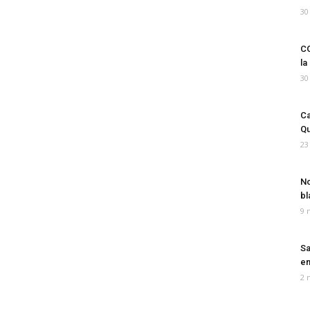
30
CO
la
30
Ca
Qu
23
No
bl
9 
Sa
em
2 