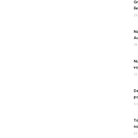
Gr
îl
26
Na
Au
19
Nu
vo
12
De
po
5 
To
no
21