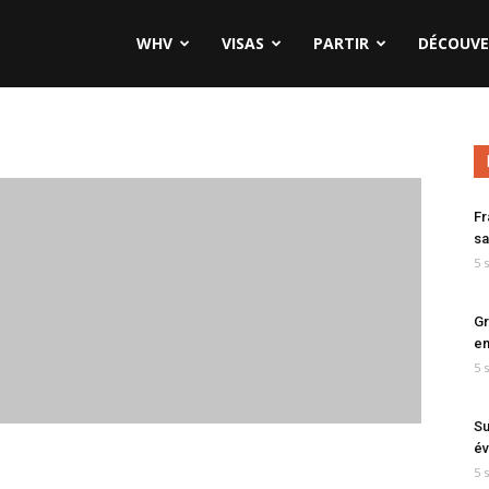
WHV
VISAS
PARTIR
DÉCOUVE
Fr
sa
5 
Gr
en
5 
Su
év
5 