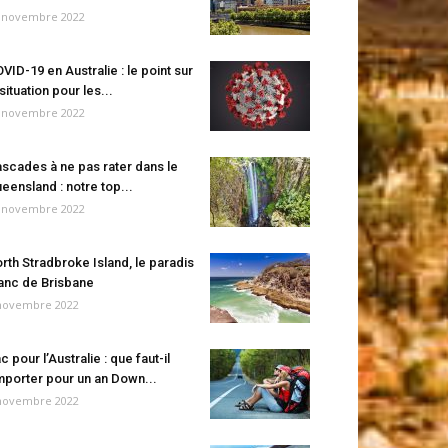
 novembre 2022
VID-19 en Australie : le point sur
 situation pour les...
 novembre 2022
scades à ne pas rater dans le
eensland : notre top...
 novembre 2022
rth Stradbroke Island, le paradis
anc de Brisbane
novembre 2022
c pour l’Australie : que faut-il
porter pour un an Down...
novembre 2022