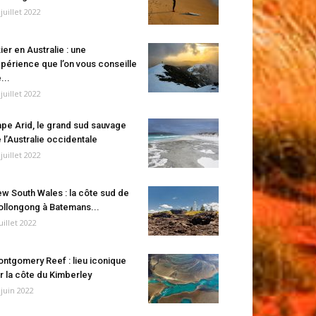
 juillet 2022
ier en Australie : une
périence que l’on vous conseille
...
 juillet 2022
pe Arid, le grand sud sauvage
 l’Australie occidentale
 juillet 2022
w South Wales : la côte sud de
llongong à Batemans...
juillet 2022
ntgomery Reef : lieu iconique
r la côte du Kimberley
 juin 2022