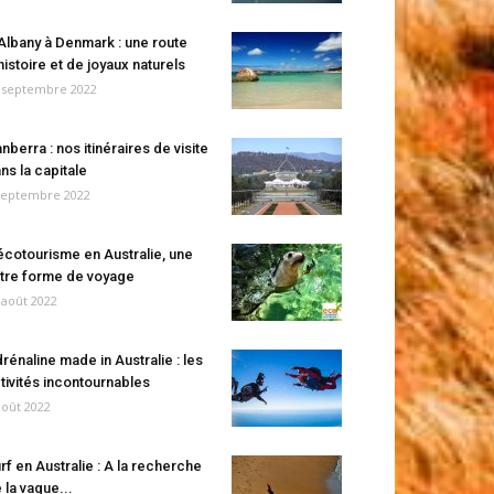
Albany à Denmark : une route
histoire et de joyaux naturels
 septembre 2022
nberra : nos itinéraires de visite
ns la capitale
septembre 2022
écotourisme en Australie, une
tre forme de voyage
 août 2022
rénaline made in Australie : les
tivités incontournables
août 2022
rf en Australie : A la recherche
 la vague...