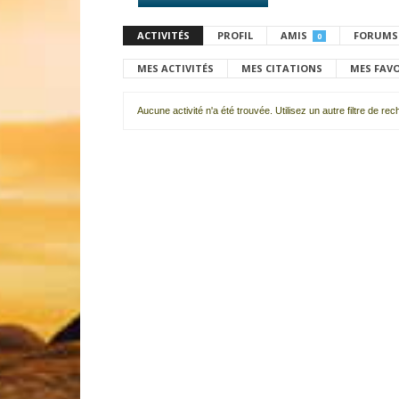
ACTIVITÉS
PROFIL
AMIS
FORUMS
0
MES ACTIVITÉS
MES CITATIONS
MES FAV
Aucune activité n'a été trouvée. Utilisez un autre filtre de re