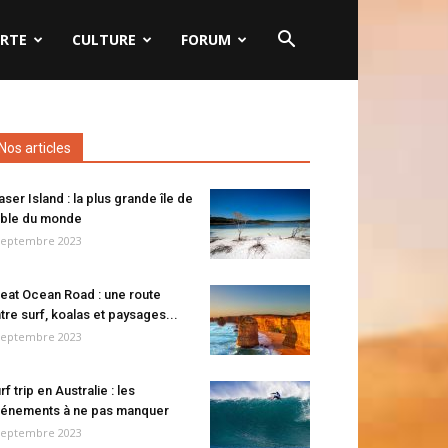
RTE
CULTURE
FORUM
Nos articles
aser Island : la plus grande île de
ble du monde
septembre 2023
eat Ocean Road : une route
tre surf, koalas et paysages...
septembre 2023
rf trip en Australie : les
énements à ne pas manquer
septembre 2023