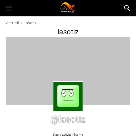
Australia-
Accueil
lasotiz
lasotiz
australie.com
@lasotiz
Pas d’activité récente