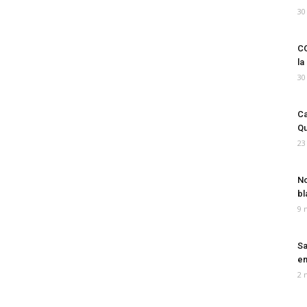
30
CO
la
30
Ca
Qu
23
No
bl
9 
Sa
em
2 