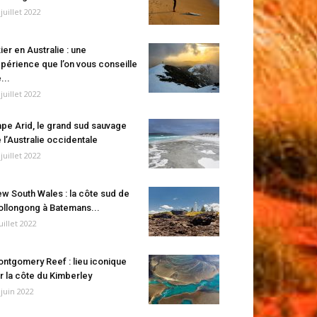
 juillet 2022
ier en Australie : une
périence que l’on vous conseille
...
 juillet 2022
pe Arid, le grand sud sauvage
 l’Australie occidentale
 juillet 2022
w South Wales : la côte sud de
llongong à Batemans...
juillet 2022
ntgomery Reef : lieu iconique
r la côte du Kimberley
 juin 2022