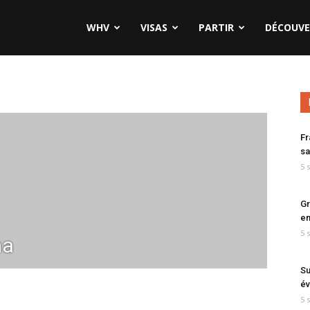
WHV
VISAS
PARTIR
DÉCOUVE
Fr
sa
5 
Gr
en
5 
ma
Su
év
5 