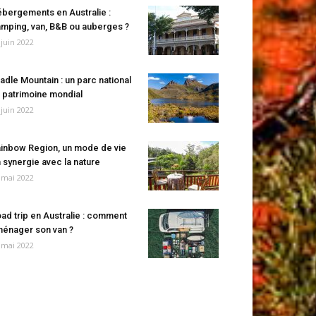
bergements en Australie :
mping, van, B&B ou auberges ?
 juin 2022
adle Mountain : un parc national
 patrimoine mondial
 juin 2022
inbow Region, un mode de vie
 synergie avec la nature
 mai 2022
ad trip en Australie : comment
énager son van ?
 mai 2022