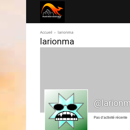
Australia-
Accueil
larionma
australie.com
larionma
@larion
Pas d’activité récente