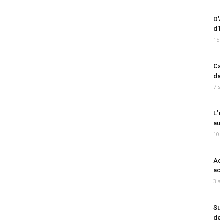
D’
d’
15
Ca
da
7 
L’
au
10
Ad
ac
3 
Su
de