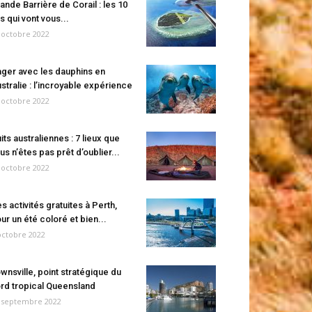
ande Barrière de Corail : les 10
es qui vont vous...
 octobre 2022
ger avec les dauphins en
stralie : l’incroyable expérience
 octobre 2022
its australiennes : 7 lieux que
us n’êtes pas prêt d’oublier...
 octobre 2022
s activités gratuites à Perth,
ur un été coloré et bien...
octobre 2022
wnsville, point stratégique du
rd tropical Queensland
 septembre 2022