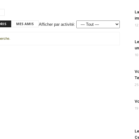
La
im
ORIS
MES AMIS
Afficher par activité:
12
cherche.
Le
un
10
Vo
Te
25
Vo
19
Le
Ce