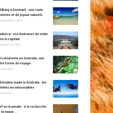
Albany à Denmark : une route
histoire et de joyaux naturels
 septembre 2022
nberra : nos itinéraires de visite
ns la capitale
septembre 2022
écotourisme en Australie, une
tre forme de voyage
 août 2022
rénaline made in Australie : les
tivités incontournables
août 2022
rf en Australie : A la recherche
 la vague...