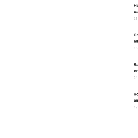
Hé
ca
21
Cr
au
16
Ra
en
24
Ro
am
17