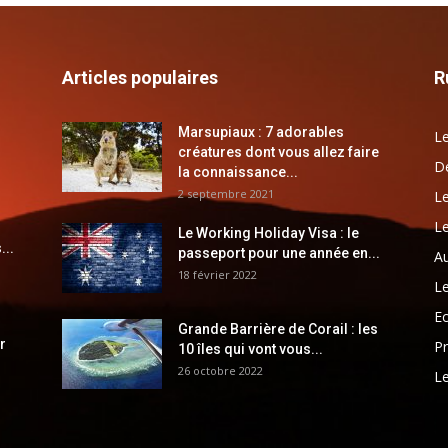
Articles populaires
R
Marsupiaux : 7 adorables
Le
créatures dont vous allez faire
Dé
la connaissance...
2 septembre 2021
Le
Le
Le Working Holiday Visa : le
...
passeport pour une année en...
Au
18 février 2022
Le
E
Grande Barrière de Corail : les
r
Pr
10 îles qui vont vous...
26 octobre 2022
Le