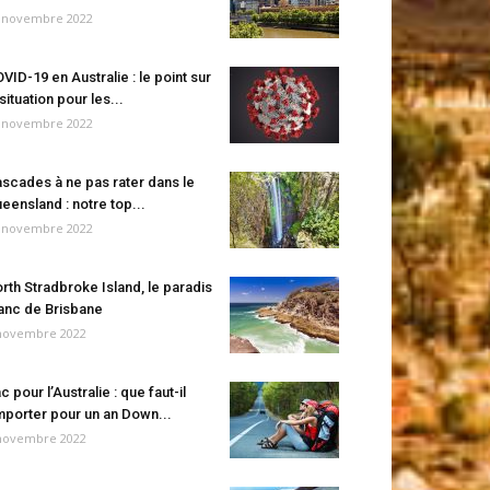
 novembre 2022
VID-19 en Australie : le point sur
 situation pour les...
 novembre 2022
scades à ne pas rater dans le
eensland : notre top...
 novembre 2022
rth Stradbroke Island, le paradis
anc de Brisbane
novembre 2022
c pour l’Australie : que faut-il
porter pour un an Down...
novembre 2022