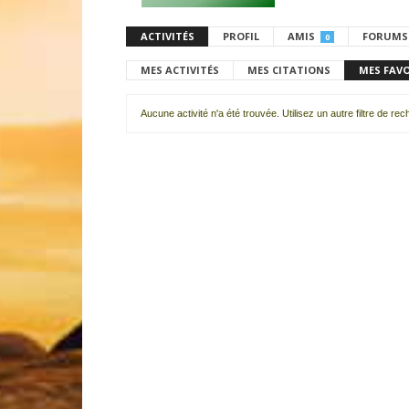
ACTIVITÉS
PROFIL
AMIS
FORUMS
0
MES ACTIVITÉS
MES CITATIONS
MES FAV
Aucune activité n'a été trouvée. Utilisez un autre filtre de re