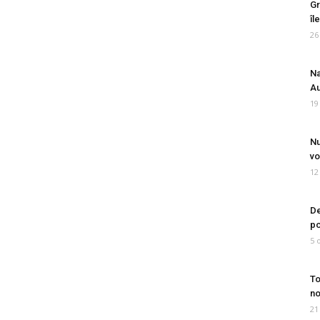
Gr
îl
26
Na
Au
19
Nu
vo
12
De
po
5 
To
no
21