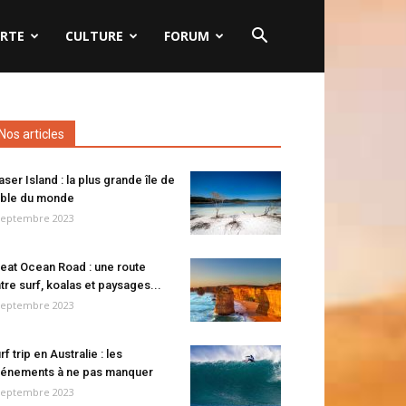
RTE
CULTURE
FORUM
Nos articles
aser Island : la plus grande île de
ble du monde
septembre 2023
eat Ocean Road : une route
tre surf, koalas et paysages...
septembre 2023
rf trip en Australie : les
énements à ne pas manquer
septembre 2023