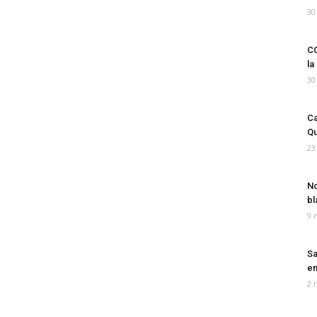
30
CO
la
30
Ca
Qu
23
No
bl
9 
Sa
em
2 