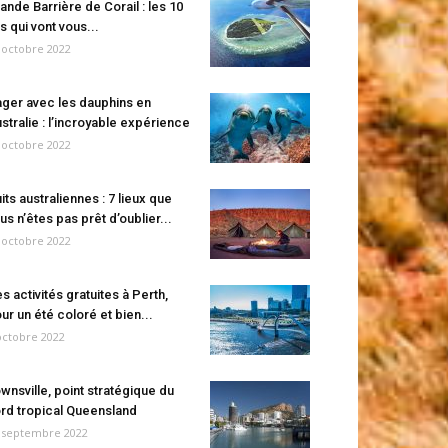
ande Barrière de Corail : les 10
es qui vont vous...
 octobre 2022
ger avec les dauphins en
stralie : l’incroyable expérience
 octobre 2022
its australiennes : 7 lieux que
us n’êtes pas prêt d’oublier...
 octobre 2022
s activités gratuites à Perth,
ur un été coloré et bien...
octobre 2022
wnsville, point stratégique du
rd tropical Queensland
 septembre 2022