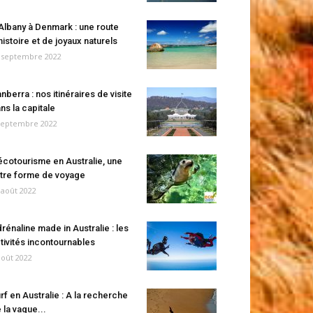
Albany à Denmark : une route
histoire et de joyaux naturels
 septembre 2022
nberra : nos itinéraires de visite
ns la capitale
septembre 2022
écotourisme en Australie, une
tre forme de voyage
 août 2022
rénaline made in Australie : les
tivités incontournables
août 2022
rf en Australie : A la recherche
 la vague...