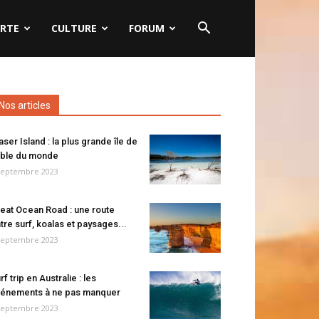
RTE
CULTURE
FORUM
Nos articles
aser Island : la plus grande île de
ble du monde
septembre 2023
eat Ocean Road : une route
tre surf, koalas et paysages...
septembre 2023
rf trip en Australie : les
énements à ne pas manquer
septembre 2023