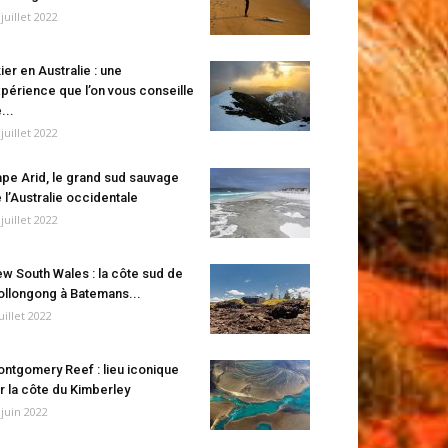
 juillet 2022
ier en Australie : une
périence que l’on vous conseille
...
 juillet 2022
pe Arid, le grand sud sauvage
 l’Australie occidentale
 juillet 2022
w South Wales : la côte sud de
llongong à Batemans...
juillet 2022
ntgomery Reef : lieu iconique
r la côte du Kimberley
 juin 2022