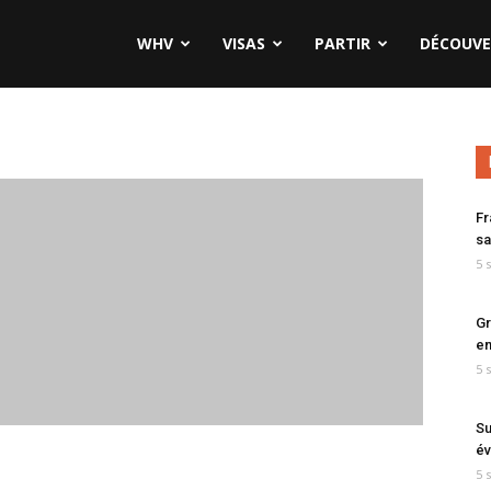
WHV
VISAS
PARTIR
DÉCOUVE
Fr
sa
5 
Gr
en
5 
Su
év
5 