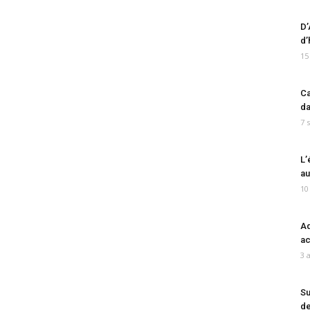
D’
d’
15
Ca
da
7 
L’
au
10
Ad
ac
3 
Su
de