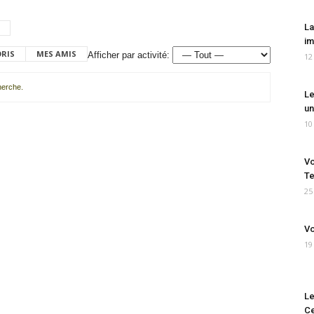
La
im
ORIS
MES AMIS
Afficher par activité:
12
cherche.
Le
un
10
Vo
Te
25
Vo
19
Le
Ce