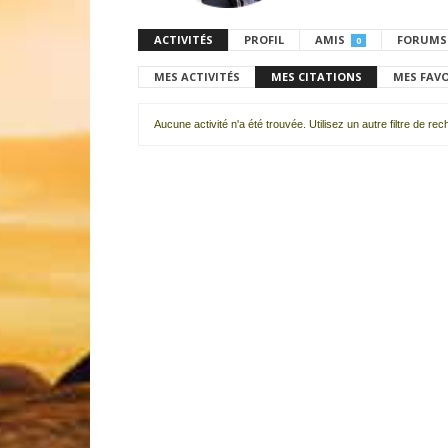
ACTIVITÉS
PROFIL
AMIS
FORUMS
0
MES ACTIVITÉS
MES CITATIONS
MES FAV
Aucune activité n'a été trouvée. Utilisez un autre filtre de re