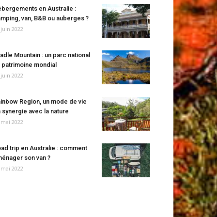
bergements en Australie :
mping, van, B&B ou auberges ?
 juin 2022
adle Mountain : un parc national
 patrimoine mondial
 juin 2022
inbow Region, un mode de vie
 synergie avec la nature
 mai 2022
ad trip en Australie : comment
énager son van ?
 mai 2022