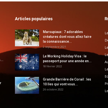
Articles populaires
R
Marsupiaux : 7 adorables
Le
créatures dont vous allez faire
Dé
la connaissance...
2 septembre 2021
Le
Le
Le Working Holiday Visa : le
...
passeport pour une année en...
Au
18 février 2022
Le
E
Grande Barrière de Corail : les
r
Pr
10 îles qui vont vous...
26 octobre 2022
Le