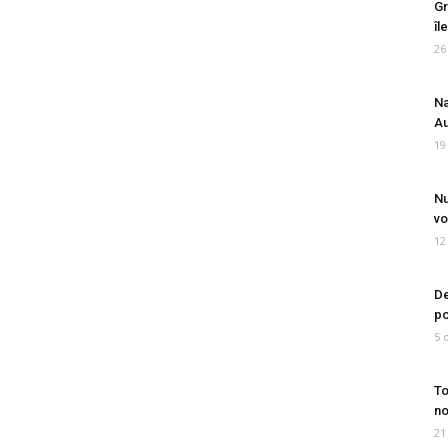
Gr
îl
26
Na
Au
19
Nu
vo
12
De
po
5 
To
no
21