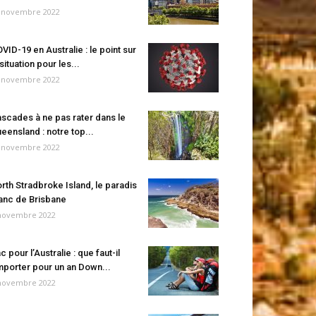
 novembre 2022
VID-19 en Australie : le point sur
 situation pour les...
 novembre 2022
scades à ne pas rater dans le
eensland : notre top...
 novembre 2022
rth Stradbroke Island, le paradis
anc de Brisbane
novembre 2022
c pour l’Australie : que faut-il
porter pour un an Down...
novembre 2022