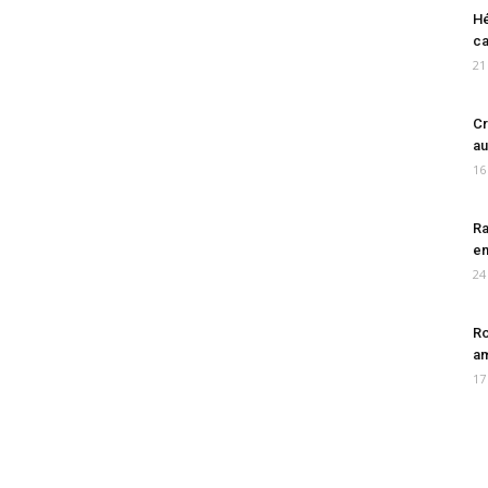
Hé
ca
21
Cr
au
16
Ra
en
24
Ro
am
17