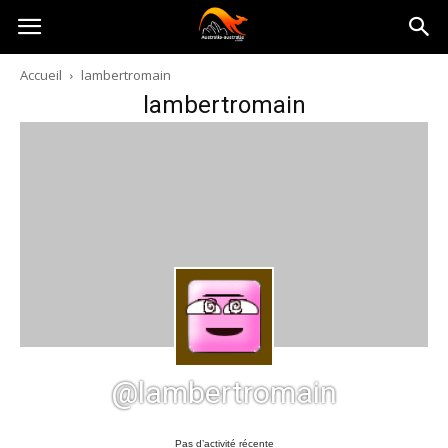
Australia-
Accueil
lambertromain
lambertromain
australie.com
@lambertromain
Pas d’activité récente