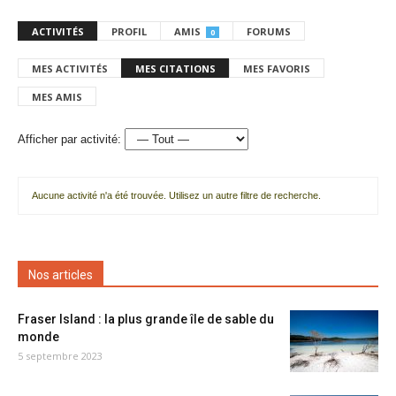
ACTIVITÉS
PROFIL
AMIS
FORUMS
0
MES ACTIVITÉS
MES CITATIONS
MES FAVORIS
MES AMIS
Afficher par activité:
Aucune activité n'a été trouvée. Utilisez un autre filtre de recherche.
Nos articles
Fraser Island : la plus grande île de sable du
monde
5 septembre 2023