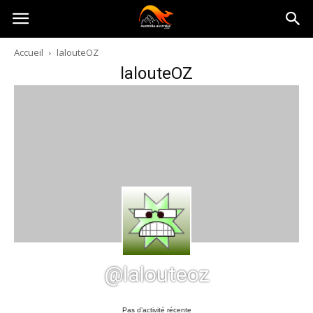
Australia-
Accueil
lalouteOZ
lalouteOZ
australie.com
@lalouteoz
Pas d’activité récente