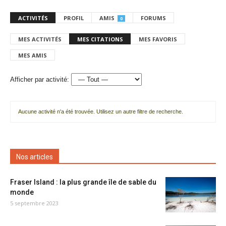
ACTIVITÉS
PROFIL
AMIS
FORUMS
0
MES ACTIVITÉS
MES CITATIONS
MES FAVORIS
MES AMIS
Afficher par activité:
Aucune activité n'a été trouvée. Utilisez un autre filtre de recherche.
Nos articles
Fraser Island : la plus grande île de sable du
monde
5 septembre 2023