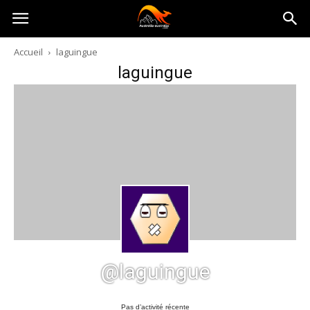
Australia-
Accueil
laguingue
laguingue
australie.com
@laguingue
Pas d’activité récente